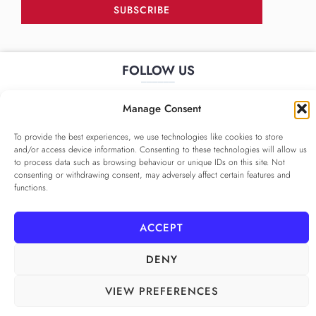
SUBSCRIBE
FOLLOW US
______
Manage Consent
To provide the best experiences, we use technologies like cookies to store
and/or access device information. Consenting to these technologies will allow us
to process data such as browsing behaviour or unique IDs on this site. Not
consenting or withdrawing consent, may adversely affect certain features and
functions.
PRIVACY POLICY
ALAMEDA º All rights reserved
COOKIE POLICY
COOKIE SETTINGS
ACCEPT
DENY
VIEW PREFERENCES