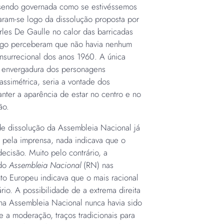
 sendo governada como se estivéssemos
aram-se logo da dissolução proposta por
es De Gaulle no calor das barricadas
ogo perceberam que não havia nenhum
insurrecional dos anos 1960. A única
 envergadura dos personagens
assimétrica, seria a vontade dos
anter a aparência de estar no centro e no
ão.
de dissolução da Assembleia Nacional já
 pela imprensa, nada indicava que o
ecisão. Muito pelo contrário, a
 do
Assembleia Nacional
(RN) nas
to Europeu indicava que o mais racional
rio. A possibilidade de a extrema direita
 na Assembleia Nacional nunca havia sido
e a moderação, traços tradicionais para