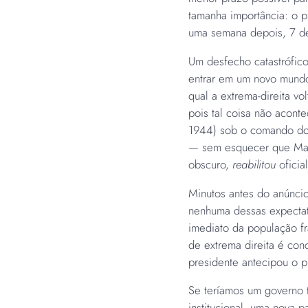
tamanha importância: o p
uma semana depois, 7 de
Um desfecho catastrófic
entrar em um novo mundo
qual a extrema-direita vo
pois tal coisa não acon
1944) sob o comando do 
— sem esquecer que Ma
obscuro,
reabilitou
ofici
Minutos antes do anúncio 
nenhuma dessas expectati
imediato da população f
de extrema direita é con
presidente antecipou o p
Se teríamos um governo t
institucional, uma nova p