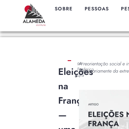
SOBRE
PESSOAS
PE
por
A reorientação social e in
Eleições
Frederico
necessariamente da extre
Lyra
na
França
—