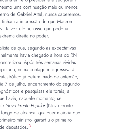
é mesmo uma continuação mais ou menos
erno de Gabriel Attal, nunca saberemos.
 tinham a impressão de que Macron
N. Talvez ele achasse que poderia
extrema direita no poder.
alista de que, segundo as expectativas
finalmente havia chegado a hora do RN
oncretizou. Após três semanas vividas
porária, numa contagem regressiva à
atastrófico já determinado de antemão,
dia 7 de julho, encerramento do segundo
ognósticos e pesquisas eleitorais, a
ue havia, naquele momento, se
 de
Nova Frente Popular
(Novo Fronte
longe de alcançar qualquer maioria que
rimeiro-ministro, garantiu o primeiro
3
 de deputados.