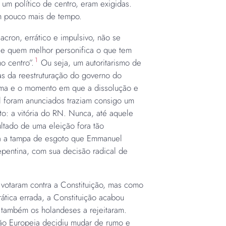
um político de centro, eram exigidas.
m pouco mais de tempo.
cron, errático e impulsivo, não se
ele quem melhor personifica o que tem
1
o centro”.
Ou seja, um autoritarismo de
as da reestruturação do governo do
orma e o momento em que a dissolução e
l foram anunciados traziam consigo um
o: a vitória do RN. Nunca, até aquele
ltado de uma eleição fora tão
ra a tampa de esgoto que Emmanuel
pentina, com sua decisão radical de
 votaram contra a Constituição, mas como
tica errada, a Constituição acabou
s também os holandeses a rejeitaram.
o Europeia decidiu mudar de rumo e