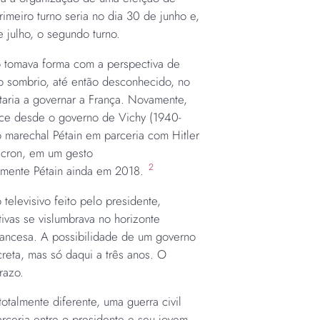
rimeiro turno seria no dia 30 de junho e,
 julho, o segundo turno.
o tomava forma com a perspectiva de
 sombrio, até então desconhecido, no
ltaria a governar a França. Novamente,
tece desde o governo de Vichy (1940-
marechal Pétain em parceria com Hitler
cron, em um gesto
2
almente Pétain ainda em 2018.
televisivo feito pelo presidente,
vas se vislumbrava no horizonte
rancesa. A possibilidade de um governo
creta, mas só daqui a três anos. O
razo.
otalmente diferente, uma guerra civil
arceria entre o presidente e seu jovem