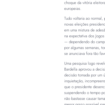
choque da vitória eleitor
europeias.
Tudo voltaria ao normal
novas eleições presidenc
em uma mistura de adesã
na expectativa dos Jogo
— dependendo do campo 
por algumas semanas, to
se anunciava fora tão fav
Uma pesquisa logo revelo
Bardella aprovou a deci
decisão tomada por um 
inquietação, incompreen
que o presidente desenc
suspendendo o tempo por
não bastasse causar tama
menor prazo possível pa