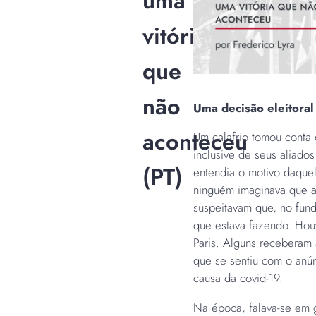
uma
vitória
que
não
Uma decisão eleitoral
aconteceu
Um calafrio tomou conta
inclusive de seus aliado
(PT)
entendia o motivo daque
ninguém imaginava que a
suspeitavam que, no fund
que estava fazendo. Hou
Paris. Alguns receberam
que se sentiu com o anú
causa da covid-19.
Na época, falava-se em 