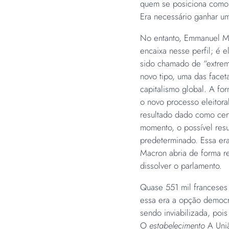
quem se posiciona como 
Era necessário ganhar u
No entanto, Emmanuel Ma
encaixa nesse perfil; é 
sido chamado de “extrem
novo tipo, uma das facet
capitalismo global. A f
o novo processo eleitora
resultado dado como cert
momento, o possível resu
predeterminado. Essa e
Macron abria de forma re
dissolver o parlamento.
Quase 551 mil franceses
essa era a opção democrá
sendo inviabilizada, poi
O
estabelecimento
A Uniã