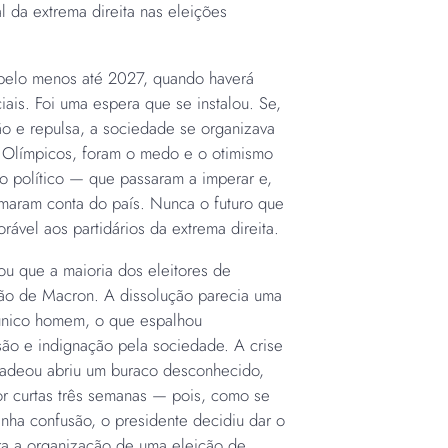
al da extrema direita nas eleições
, pelo menos até 2027, quando haverá
iais. Foi uma espera que se instalou. Se,
o e repulsa, a sociedade se organizava
s Olímpicos, foram o medo e o otimismo
político — que passaram a imperar e,
maram conta do país. Nunca o futuro que
orável aos partidários da extrema direita.
u que a maioria dos eleitores de
são de Macron. A dissolução parecia uma
único homem, o que espalhou
são e indignação pela sociedade. A crise
adeou abriu um buraco desconhecido,
 curtas três semanas — pois, como se
nha confusão, o presidente decidiu dar o
ra a organização de uma eleição de