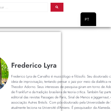
PT
EN
Frederico Lyra
Frederico Lyra de Carvalho é musicólogo e filósofo. Seu doutorado 
ideia de improvisação, tentando pensar o jazz por meio da dialética n
Theodor Adorno. Seus interesses de pesquisa giram em torno de Ado
de Frankfurt e da tradição brasileira de teoria crítica. Também faz par
editorial das revistas Passages de Paris, Sinal de Menos e Jaggernaut
associação Autres Brésils. Com pós-doutorado pela Universidade de 
atualmente leciona na Université d'Amiens. É pesquisador da Alameda.