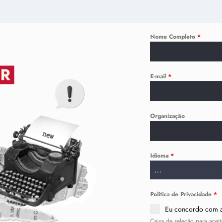
Nome Completo
*
E-mail
*
Organização
Idioma
*
...
Politica de Privacidade
*
Eu concordo com
Caixa de seleção para aceit