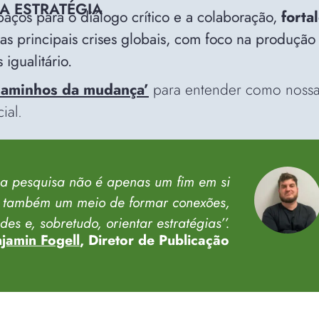
A ESTRATÉGIA
aços para o diálogo crítico e a colaboração,
forta
as principais crises globais, com foco na produção
igualitário.
Caminhos da mudança’
para entender como nossa 
ial.
a pesquisa não é apenas um fim em si
também um meio de formar conexões,
edes e, sobretudo, orientar estratégias’
’.
jamin Fogell
, Diretor de Publicação