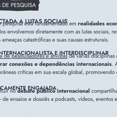
TADA A LUTAS SOCIAIS
 pesquisa está fundamentado em
realidades econ
os envolvemos diretamente com as lutas sociais, 
 ameaças catastróficas e suas causas estruturais.
NTERNACIONALISTA E INTERDISCIPLINAR
e de pesquisadores e ativistas
de várias disciplinas
rar conexões e dependências internacionais
. 
âneas críticas em sua escala global, promovendo 
TICAMENTE ENGAJADA
fluir no
debate público internacional
compartilh
- de ensaios e dossiês a podcasts, vídeos, eventos e