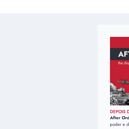
DEPOIS 
After Or
poder e d