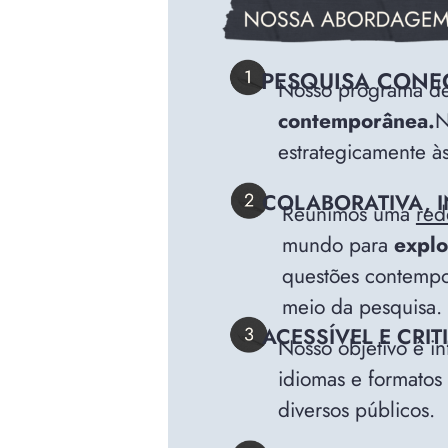
PESQUISA CONEC
Nosso programa de
contemporânea.
N
estrategicamente às
COLABORATIVA, I
Reunimos uma
red
mundo para
explo
questões contempor
meio da pesquisa.
ACESSÍVEL E CRI
Nosso objetivo é in
idiomas e formatos 
diversos públicos.