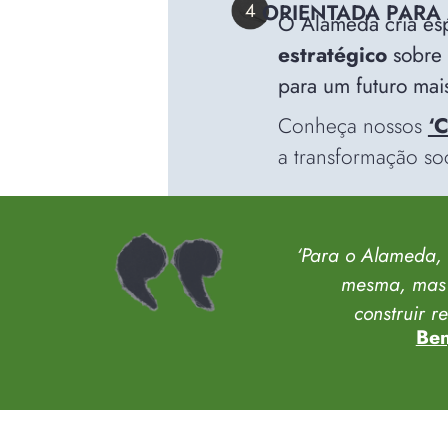
ORIENTADA PARA 
O Alameda cria esp
estratégico
sobre 
para um futuro mais 
Conheça nossos
‘
a transformação soc
‘
Para o Alameda, 
mesma, mas 
construir r
Ben