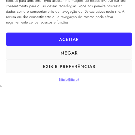
cookies para armazenar e/ou acessar informações do dispositivo. Ao dar seu
consentimento para o uso dessas tecnologias, você nos permite processar
dados como o comportamento de navegação ou IDs exclusivos neste site. A
recusa em dar consentimento ou a revogação do mesmo pode afetar
negativamente certos recursos e funções.
ACEITAR
Nome Completo
*
NEGAR
E-mail
*
EXIBIR PREFERÊNCIAS
{título}
{título}
Organização
Idioma
*
...