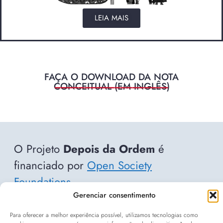
LEIA MAIS
FAÇA O DOWNLOAD DA NOTA
___________________
CONCEITUAL (EM INGLÊS)
O Projeto
Depois da Ordem
é
financiado por
Open Society
Foundations
.
Gerenciar consentimento
Para oferecer a melhor experiência possível, utilizamos tecnologias como