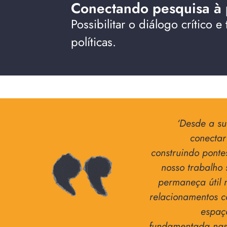
Conectando pesquisa à p
Possibilitar o diálogo crítico
políticas.
‘
Desde a su
conectar
construindo ponte
nosso trabalho 
permaneça útil n
relacionamentos co
espaç
fundamentada nas 