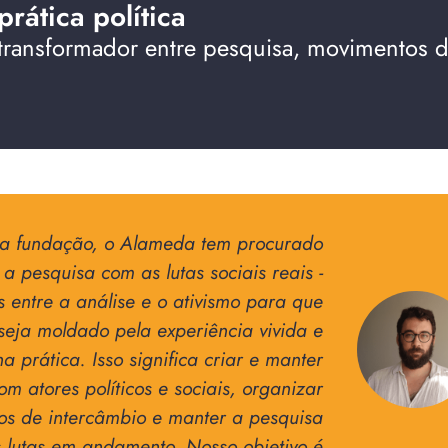
rática política
 e transformador entre pesquisa, movimentos
a fundação, o Alameda tem procurado
 a pesquisa com as lutas sociais reais -
s entre a análise e o ativismo para que
seja moldado pela experiência vivida e
a prática. Isso significa criar e manter
m atores políticos e sociais, organizar
os de intercâmbio e manter a pesquisa
lutas em andamento. Nosso objetivo é