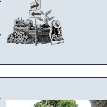
a
a
o