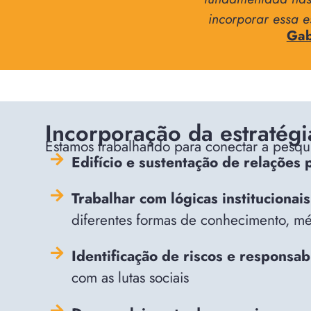
incorporar essa e
Gab
Incorporação da estratégi
Estamos trabalhando para conectar a pesqui
Edifício
e sustentação de relações p
Trabalhar com lógicas instituciona
diferentes formas de conhecimento, mé
Identificação de riscos e responsab
com as lutas sociais