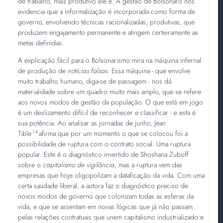
de trabalho, mais produtivo ele é. A gestão de Bolsonaro nos
evidencia que a informalização é incorporada como forma de
governo, envolvendo técnicas racionalizadas, produtivas, que
produzem engajamento permanente e atingem certeiramente as
metas definidas.
A explicação fácil para o Bolsonarismo mira na máquina infernal
de produção de
notícias falsas
. Essa máquina - que envolve
muito trabalho humano, diga-se de passagem - nos dá
materialidade sobre um quadro muito mais amplo, que se refere
aos novos modos de gestão da população. O que está em jogo
é um deslizamento difícil de reconhecer e classificar - e esta é
sua potência. Ao analisar as jornadas de junho, Jean
14
Tible
afirma que por um momento o que se colocou foi a
possibilidade de ruptura com o contrato social. Uma ruptura
popular. Este é o diagnóstico invertido de Shoshana Zuboff
sobre o
capitalismo de vigilância
, mas a ruptura vem das
empresas que hoje oligopolizam a dataficação da vida. Com uma
certa saudade liberal, a autora faz o diagnóstico preciso de
novos modos de governo que colonizam todas as esferas da
vida, e que se assentam em novas lógicas que já não passam
pelas relações contratuais que unem capitalismo industrializado e