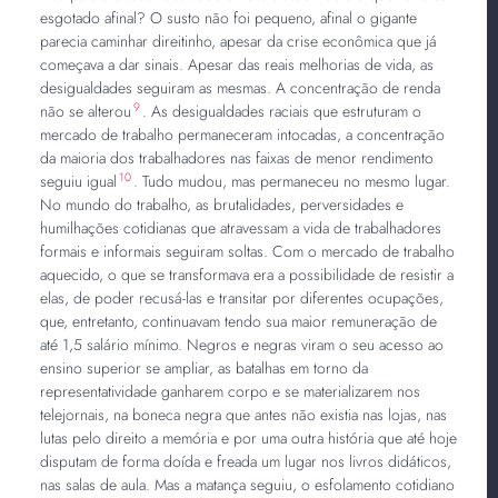
esgotado afinal? O susto não foi pequeno, afinal o gigante
parecia caminhar direitinho, apesar da crise econômica que já
começava a dar sinais. Apesar das reais melhorias de vida, as
desigualdades seguiram as mesmas. A concentração de renda
9
não se alterou
. As desigualdades raciais que estruturam o
mercado de trabalho permaneceram intocadas, a concentração
da maioria dos trabalhadores nas faixas de menor rendimento
10
seguiu igual
. Tudo mudou, mas permaneceu no mesmo lugar.
No mundo do trabalho, as brutalidades, perversidades e
humilhações cotidianas que atravessam a vida de trabalhadores
formais e informais seguiram soltas. Com o mercado de trabalho
aquecido, o que se transformava era a possibilidade de resistir a
elas, de poder recusá-las e transitar por diferentes ocupações,
que, entretanto, continuavam tendo sua maior remuneração de
até 1,5 salário mínimo. Negros e negras viram o seu acesso ao
ensino superior se ampliar, as batalhas em torno da
representatividade ganharem corpo e se materializarem nos
telejornais, na boneca negra que antes não existia nas lojas, nas
lutas pelo direito a memória e por uma outra história que até hoje
disputam de forma doída e freada um lugar nos livros didáticos,
nas salas de aula. Mas a matança seguiu, o esfolamento cotidiano