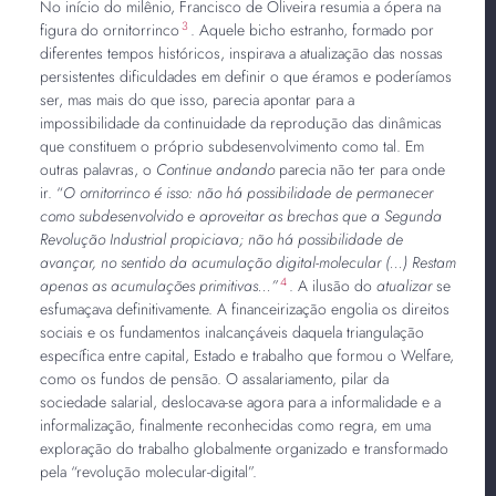
No início do milênio, Francisco de Oliveira resumia a ópera na
3
figura do ornitorrinco
. Aquele bicho estranho, formado por
diferentes tempos históricos, inspirava a atualização das nossas
persistentes dificuldades em definir o que éramos e poderíamos
ser, mas mais do que isso, parecia apontar para a
impossibilidade da continuidade da reprodução das dinâmicas
que constituem o próprio subdesenvolvimento como tal. Em
outras palavras, o
Continue andando
parecia não ter para onde
ir. “
O ornitorrinco é isso: não há possibilidade de permanecer
como subdesenvolvido e aproveitar as brechas que a Segunda
Revolução Industrial propiciava; não há possibilidade de
avançar, no sentido da acumulação digital-molecular (...) Restam
4
apenas as acumulações primitivas...”
. A ilusão do
atualizar
se
esfumaçava definitivamente. A financeirização engolia os direitos
sociais e os fundamentos inalcançáveis daquela triangulação
específica entre capital, Estado e trabalho que formou o Welfare,
como os fundos de pensão. O assalariamento, pilar da
sociedade salarial, deslocava-se agora para a informalidade e a
informalização, finalmente reconhecidas como regra, em uma
exploração do trabalho globalmente organizado e transformado
pela “revolução molecular-digital”.