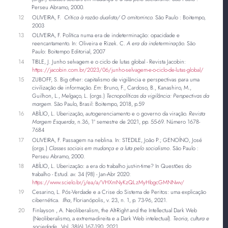
Perseu Abramo, 2000.
12
OLIVEIRA, F.
Crítica à razão dualista/ O ornitorrinco.
São Paulo : Boitempo,
2003
13
OLIVEIRA, F. Política numa era de indeterminação: opacidade e
reencantamento. In: Oliveira e Rizek. C.
A era da indeterminação.
São
Paulo: Boitempo Editorial, 2007
14
TIBLE, J. Junho selvagem e o ciclo de lutas global
-
Revista Jacobin:
https://jacobin.com.br/2023/06/junho-selvagem-e-o-ciclo-de-lutas-global/
15
ZUBOFF, S. Big other: capitalismo de vigilância e perspectivas para uma
civilização de informação.
Em:
Bruno, F., Cardoso, B., Kanashiro, M.,
Guilhon, L., Melgaço, L. (orgs.)
Tecnopolíticas da vigilância: Perspectivas da
margem
. São Paulo, Brasil: Boitempo, 2018, p.59
16
ABÍLIO, L. Uberização, autogerenciamento e o governo da viração.
Revista
Margem Esquerda
, n.36, 1º semestre de 2021, pp. 55-69. Número 1678-
7684
17
OLIVEIRA, F. Passagem na neblina. In: STEDILE, João P.; GENOÍNO, José
(orgs.)
Classes sociais em mudança e a luta pelo socialismo
. São Paulo :
Perseu Abramo, 2000.
18
ABÍLIO, L. Uberização: a era do trabalho just-in-time? In Questões do
trabalho - Estud. av. 34 (98) - Jan-Abr 2020:
https://www.scielo.br/j/ea/a/VHXmNyKzQLzMyHbgcGMNNwv/
19
Cesarino, L. Pós-Verdade e a Crise do Sistema de Peritos: uma explicação
cibernética.
Ilha
, Florianópolis, v. 23, n. 1, p. 73-96, 2021.
20
Finlayson , A. Neoliberalism, the Alt-Right and the Intellectual Dark Web
(Neoliberalismo, a extrema-direita e a Dark Web intelectual).
Teoria, cultura e
sociedade,
Vol. 38(6) 167-190, 2021