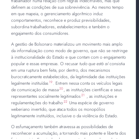
trabalhador numa relação com regras indecifráveis, mas que
definem as condições de sua sobrevivência. Ao mesmo tempo
em que mapeia, o gerenciamento algorítmico induz
comportamentos, reconhece e produz previsibilidades,
subordina trabalhadores, estabelecimentos e também o
engajamento dos consumidores.
A gestão de Bolsonaro materializou um movimento mais amplo
da informalização como modo de governo, que não se restringe
à institucionalidade do Estado e que contam com o engajamento
popular e essas empresas. O recusar
tudo que está aí
consistia
em uma ruptura bem feita, por dentro, dos mecanismos
burocraticamente estabelecidos, da legitimidade das instituições
19
legalmente instituídas
. Entrem nessa conta os veículos legais
20
de comunicação de massa
, as instituições científicas e seus
21
representantes socialmente legitimados
, as instituições e
22
regulamentações do trabalho
Uma espécie de governo
weberiano invertido, que ataca todos os monopólios
legitimamente instituídos, inclusive o da violência do Estado.
O esfumaçamento também atravessa as possibilidades de
reconhecer a acumulação, a tornando mais potente e liberta dos