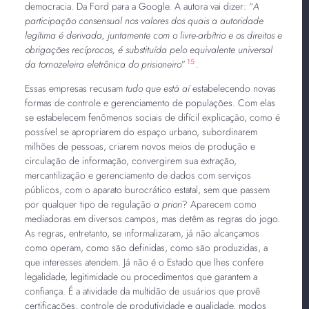
democracia. Da Ford para a Google. A autora vai dizer: “
A
participação consensual nos valores dos quais a autoridade
legítima é derivada, juntamente com o livre-arbítrio e os direitos e
obrigações recíprocos, é substituída pelo equivalente universal
15
da tornozeleira eletrônica do prisioneiro
”
.
Essas empresas recusam
tudo que está aí
estabelecendo novas
formas de controle e gerenciamento de populações. Com elas
se estabelecem fenômenos sociais de difícil explicação, como é
possível se apropriarem do espaço urbano, subordinarem
milhões de pessoas, criarem novos meios de produção e
circulação de informação, convergirem sua extração,
mercantilização e gerenciamento de dados com serviços
públicos, com o aparato burocrático estatal, sem que passem
por qualquer tipo de regulação
a priori
? Aparecem como
mediadoras em diversos campos, mas detêm as regras do jogo.
As regras, entretanto, se informalizaram, já não alcançamos
como operam, como são definidas, como são produzidas, a
que interesses atendem. Já não é o Estado que lhes confere
legalidade, legitimidade ou procedimentos que garantem a
confiança. É a atividade da multidão de usuários que provê
certificações, controle de produtividade e qualidade, modos