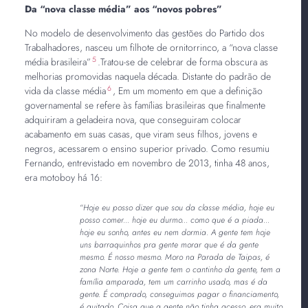
Da “nova classe média” aos “novos pobres”
No modelo de desenvolvimento das gestões do Partido dos
Trabalhadores, nasceu um filhote de ornitorrinco, a “nova classe
5
média brasileira”
.Tratou-se de celebrar de forma obscura as
melhorias promovidas naquela década. Distante do padrão de
6
vida da classe média
, Em um momento em que a definição
governamental se refere às famílias brasileiras que finalmente
adquiriram a geladeira nova, que conseguiram colocar
acabamento em suas casas, que viram seus filhos, jovens e
negros, acessarem o ensino superior privado. Como resumiu
Fernando, entrevistado em novembro de 2013, tinha 48 anos,
era motoboy há 16:
“
Hoje eu posso dizer que sou da classe média, hoje eu
posso comer... hoje eu durmo... como que é a piada...
hoje eu sonho, antes eu nem dormia
.
A gente tem hoje
uns barraquinhos pra gente morar que é da gente
mesmo. É nosso mesmo. Moro na Parada de Taipas, é
zona Norte. Hoje a gente tem o cantinho da gente, tem a
família amparada, tem um carrinho usado, mas é da
gente. É comprado, conseguimos pagar o financiamento,
é quitado. Coisa que a gente não tinha acesso, era muito