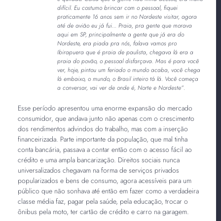
difícil. Eu costumo brincar com o pessoal, fiquei
praticamente 16 anos sem ir no Nordeste visitar, agora
até de avião eu já fui... Praia, pra gente que morava
aqui em SP, principalmente a gente que já era do
Nordeste, era piada pra nós, falava vamos pro
Ibirapuera que é praia de paulista, chegava lá era a
praia do povão, o pessoal disfarçava. Mas é para você
ver, hoje, pintou um feriado o mundo acaba, você chega
lá embaixo, o mundo, o Brasil inteiro tá lá. Você começa
a conversar, vai ver de onde é, Norte e Nordeste”
.
Esse período apresentou uma enorme expansão do mercado
consumidor, que andava junto não apenas com o crescimento
dos rendimentos advindos do trabalho, mas com a inserção
financeirizada. Parte importante da população, que mal tinha
conta bancária, passava a contar então com o acesso fácil ao
crédito e uma ampla bancarização. Direitos sociais nunca
universalizados chegavam na forma de serviços privados
popularizados e bens de consumo, agora acessíveis para um
público que não sonhava até então em fazer como a verdadeira
classe média faz, pagar pela saúde, pela educação, trocar o
ônibus pela moto, ter cartão de crédito e carro na garagem.