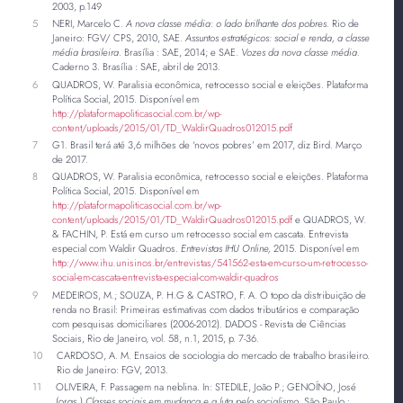
2003, p.149
5
NERI, Marcelo C.
A nova classe média: o lado brilhante dos pobres.
Rio de
Janeiro: FGV/ CPS, 2010, SAE.
Assuntos estratégicos: social e renda, a classe
média brasileira
. Brasília : SAE, 2014; e SAE.
Vozes da nova classe média.
Caderno 3. Brasília : SAE, abril de 2013.
6
QUADROS, W. Paralisia econômica, retrocesso social e eleições. Plataforma
Política Social, 2015. Disponível em
http://plataformapoliticasocial.com.br/wp-
content/uploads/2015/01/TD_WaldirQuadros012015.pdf
7
G1. Brasil terá até 3,6 milhões de ‘novos pobres’ em 2017, diz Bird. Março
de 2017.
8
QUADROS, W. Paralisia econômica, retrocesso social e eleições. Plataforma
Política Social, 2015. Disponível em
http://plataformapoliticasocial.com.br/wp-
content/uploads/2015/01/TD_WaldirQuadros012015.pdf
e QUADROS, W.
& FACHIN, P. Está em curso um retrocesso social em cascata. Entrevista
especial com Waldir Quadros.
Entrevistas IHU Online,
2015. Disponível em
http://www.ihu.unisinos.br/entrevistas/541562-esta-em-curso-um-retrocesso-
social-em-cascata-entrevista-especial-com-waldir-quadros
9
MEDEIROS, M.; SOUZA, P. H.G & CASTRO, F. A. O topo da distribuição de
renda no Brasil: Primeiras estimativas com dados tributários e comparação
com pesquisas domiciliares (2006-2012). DADOS - Revista de Ciências
Sociais, Rio de Janeiro, vol. 58, n.1, 2015, p. 7-36.
10
CARDOSO, A. M. Ensaios de sociologia do mercado de trabalho brasileiro.
Rio de Janeiro: FGV, 2013.
11
OLIVEIRA, F. Passagem na neblina. In: STEDILE, João P.; GENOÍNO, José
(orgs.)
Classes sociais em mudança e a luta pelo socialismo
. São Paulo :