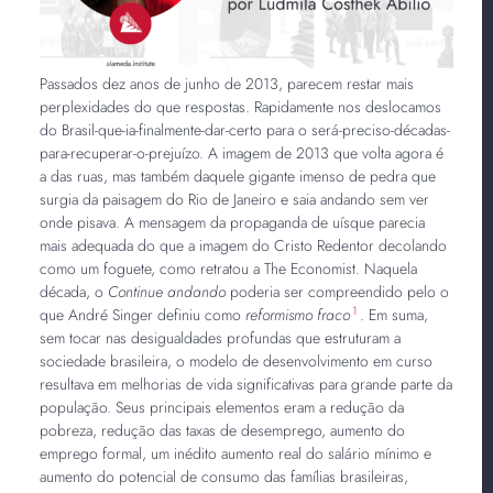
Passados dez anos de junho de 2013, parecem restar mais
perplexidades do que respostas. Rapidamente nos deslocamos
do Brasil-que-ia-finalmente-dar-certo para o será-preciso-décadas-
para-recuperar-o-prejuízo. A imagem de 2013 que volta agora é
a das ruas, mas também daquele gigante imenso de pedra que
surgia da paisagem do Rio de Janeiro e saia andando sem ver
onde pisava. A mensagem da propaganda de uísque parecia
mais adequada do que a imagem do Cristo Redentor decolando
como um foguete, como retratou a The Economist. Naquela
década, o
Continue andando
poderia ser compreendido pelo o
1
que André Singer definiu como
reformismo fraco
. Em suma,
sem tocar nas desigualdades profundas que estruturam a
sociedade brasileira, o modelo de desenvolvimento em curso
resultava em melhorias de vida significativas para grande parte da
população. Seus principais elementos eram a redução da
pobreza, redução das taxas de desemprego, aumento do
emprego formal, um inédito aumento real do salário mínimo e
aumento do potencial de consumo das famílias brasileiras,