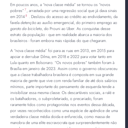
Em poucos anos, a “nova classe média” se tornou os “novos
7
pobres”
, arrastada por uma regressão social que já dava sinais
8
em 2014
. Deslizou do acesso ao crédito ao endividamento, da
favela
detenção
ao auxílio emergencial, do primeiro emprego ao
garoto da bicicleta
, do Prouni ao Uber. As conquistas desse
estrato da população - que em realidade abarca a maioria dos
brasileiros - foram embora mais rápidas do que chegaram.
A “nova classe média” foi para as ruas em 2013, em 2015 para
apoiar e derrubar Dilma, em 2018 e 2022 para votar tanto em
Lula quanto em Bolsonaro. “Os novos pobres” também foram à
Brasília em janeiro de 2023. Assim como o governo obscureceu
que a classe trabalhadora brasileira é composta em sua grande
maioria de gente que vive com renda familiar de até dois salários
mínimos, parte importante do pensamento de esquerda tende a
invisibilizar essa mesma classe. Os descartáveis sociais, a ralé e
os batalhadores, o subproletariado, o precariado, foram
raramente tidos como protagonistas nos eventos dessa década,
por vezes reconhecidos como uma espécie de apêndice de uma
verdadeira classe média doida e enfurecida, como massa de
manobra de uma elite escravocrata que surpreendentemente não