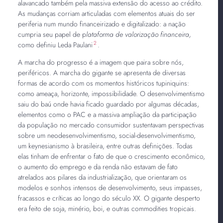
alavancado também pela massiva extensão do acesso ao crédito.
As mudanças corriam articuladas com elementos atuais do ser
periferia num mundo financeirizado e digitalizado: a nação
cumpria seu papel de p
lataforma de valorização financeira,
2
como definiu Leda Paulani
.
A marcha do progresso é a imagem que paira sobre nós,
periféricos. A marcha do gigante se apresenta de diversas
formas de acordo com os momentos históricos tupiniquins:
como ameaça, horizonte, impossibilidade. O desenvolvimentismo
saiu do baú onde havia ficado guardado por algumas décadas,
elementos como o PAC e a massiva ampliação da participação
da população no mercado consumidor sustentavam perspectivas
sobre um neodesenvolvimentismo, social-desenvolvimentismo,
um keynesianismo à brasileira, entre outras definições. Todas
elas tinham de enfrentar o fato de que o crescimento econômico,
o aumento do emprego e da renda não estavam de fato
atrelados aos pilares da industrialização, que orientaram os
modelos e sonhos intensos de desenvolvimento, seus impasses,
fracassos e críticas ao longo do século XX. O gigante desperto
era feito de soja, minério, boi, e outras commodities tropicais.