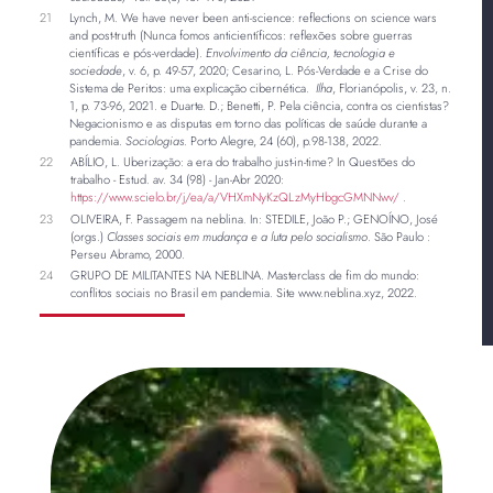
21
Lynch, M. We have never been anti-science: reflections on science wars
and post-truth (Nunca fomos anticientíficos: reflexões sobre guerras
científicas e pós-verdade).
Envolvimento da ciência, tecnologia e
sociedade
, v. 6, p. 49-57, 2020; Cesarino, L. Pós-Verdade e a Crise do
Sistema de Peritos: uma explicação cibernética.
Ilha
, Florianópolis, v. 23, n.
1, p. 73-96, 2021. e Duarte. D.; Benetti, P. Pela ciência, contra os cientistas?
Negacionismo e as disputas em torno das políticas de saúde durante a
pandemia.
Sociologias
. Porto Alegre, 24 (60), p.98-138, 2022.
22
ABÍLIO, L. Uberização: a era do trabalho just-in-time? In Questões do
trabalho - Estud. av. 34 (98) - Jan-Abr 2020:
https://www.scielo.br/j/ea/a/VHXmNyKzQLzMyHbgcGMNNwv/
.
23
OLIVEIRA, F. Passagem na neblina. In: STEDILE, João P.; GENOÍNO, José
(orgs.)
Classes sociais em mudança e a luta pelo socialismo
. São Paulo :
Perseu Abramo, 2000.
24
GRUPO DE MILITANTES NA NEBLINA. Masterclass de fim do mundo:
conflitos sociais no Brasil em pandemia. Site www.neblina.xyz, 2022.