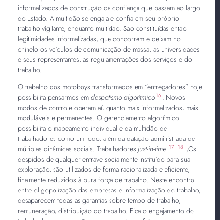
informalizados de construção da confiança que passam ao largo
do Estado. A multidão se engaja e confia em seu próprio
trabalho-vigilante, enquanto multidão. São constituídas então
legitimidades informalizadas, que concorrem e deixam no
chinelo os veículos de comunicação de massa, as universidades
e seus representantes, as regulamentações dos serviços e do
trabalho.
O trabalho dos motoboys transformados em “entregadores” hoje
16
possibilita pensarmos em
despotismo algorítmico
. Novos
modos de controle operam aí, quanto mais informalizados, mais
moduláveis e permanentes. O gerenciamento algorítmico
possibilita o mapeamento individual e da multidão de
trabalhadores como um todo, além da datação administrada de
17
18
múltiplas dinâmicas sociais. Trabalhadores
just-in-time
,Os
despidos de qualquer entrave socialmente instituído para sua
exploração, são utilizados de forma racionalizada e eficiente,
finalmente reduzidos à pura força de trabalho. Neste encontro
entre oligopolização das empresas e informalização do trabalho,
desaparecem todas as garantias sobre tempo de trabalho,
remuneração, distribuição do trabalho. Fica o engajamento do