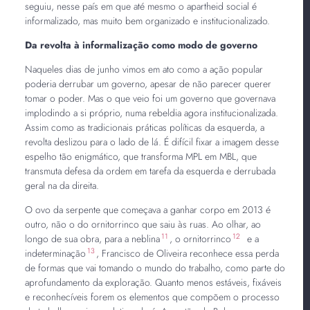
seguiu, nesse país em que até mesmo o apartheid social é
informalizado, mas muito bem organizado e institucionalizado.
Da revolta à informalização como modo de governo
Naqueles dias de junho vimos em ato como a ação popular
poderia derrubar um governo, apesar de não parecer querer
tomar o poder. Mas o que veio foi um governo que governava
implodindo a si próprio, numa rebeldia agora institucionalizada.
Assim como as tradicionais práticas políticas da esquerda, a
revolta deslizou para o lado de lá. É difícil fixar a imagem desse
espelho tão enigmático, que transforma MPL em MBL, que
transmuta defesa da ordem em tarefa da esquerda e derrubada
geral na da direita.
O ovo da serpente que começava a ganhar corpo em 2013 é
outro, não o do ornitorrinco que saiu às ruas. Ao olhar, ao
11
12
longo de sua obra, para a neblina
, o ornitorrinco
e a
13
indeterminação
, Francisco de Oliveira reconhece essa perda
de formas que vai tomando o mundo do trabalho, como parte do
aprofundamento da exploração. Quanto menos estáveis, fixáveis
e reconhecíveis forem os elementos que compõem o processo