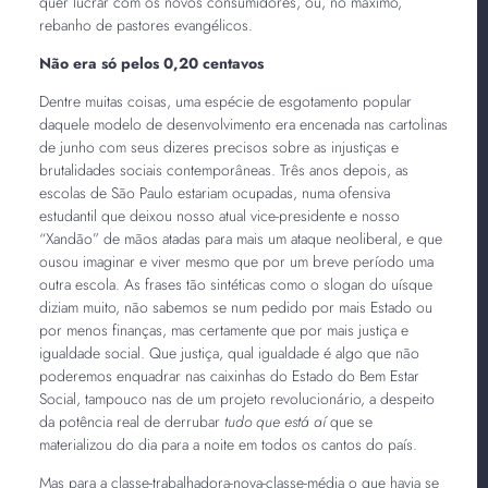
quer lucrar com os novos consumidores, ou, no máximo,
rebanho de pastores evangélicos.
Não era só pelos 0,20 centavos
Dentre muitas coisas, uma espécie de esgotamento popular
daquele modelo de desenvolvimento era encenada nas cartolinas
de junho com seus dizeres precisos sobre as injustiças e
brutalidades sociais contemporâneas. Três anos depois, as
escolas de São Paulo estariam ocupadas, numa ofensiva
estudantil que deixou nosso atual vice-presidente e nosso
“Xandão” de mãos atadas para mais um ataque neoliberal, e que
ousou imaginar e viver mesmo que por um breve período uma
outra escola. As frases tão sintéticas como o slogan do uísque
diziam muito, não sabemos se num pedido por mais Estado ou
por menos finanças, mas certamente que por mais justiça e
igualdade social. Que justiça, qual igualdade é algo que não
poderemos enquadrar nas caixinhas do Estado do Bem Estar
Social, tampouco nas de um projeto revolucionário, a despeito
da potência real de derrubar
tudo que está aí
que se
materializou do dia para a noite em todos os cantos do país.
Mas para a classe-trabalhadora-nova-classe-média o que havia se