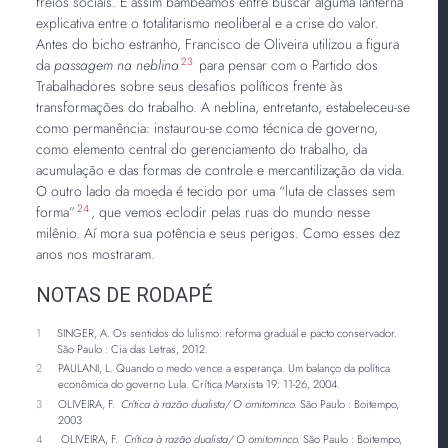
freios sociais. E assim bambeamos entre buscar alguma lanterna
explicativa entre o totalitarismo neoliberal e a crise do valor.
Antes do bicho estranho, Francisco de Oliveira utilizou a figura
23
da
passagem na neblina
para pensar com o Partido dos
Trabalhadores sobre seus desafios políticos frente às
transformações do trabalho. A neblina, entretanto, estabeleceu-se
como permanência: instaurou-se como técnica de governo,
como elemento central do gerenciamento do trabalho, da
acumulação e das formas de controle e mercantilização da vida.
O outro lado da moeda é tecido por uma “luta de classes sem
24
forma”
, que vemos eclodir pelas ruas do mundo nesse
milênio. Aí mora sua potência e seus perigos. Como esses dez
anos nos mostraram.
NOTAS DE RODAPÉ
1
SINGER, A. Os sentidos do lulismo: reforma gradual e pacto conservador.
São Paulo : Cia das Letras, 2012.
2
PAULANI, L. Quando o medo vence a esperança. Um balanço da política
econômica do governo Lula. Crítica Marxista 19: 11-26, 2004.
3
OLIVEIRA, F.
Crítica à razão dualista/ O ornitorrinco.
São Paulo : Boitempo,
2003
4
OLIVEIRA, F.
Crítica à razão dualista/ O ornitorrinco.
São Paulo : Boitempo,