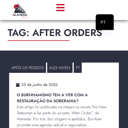
PT
TAG: AFTER ORDERS
EN
________________________
APÓS OS PEDIDOS
ALEX NIVEN
PT
25 de junho de 2026
O BURNHAMISMO TEM A VER COM A
RESTAURAÇÃO DA SOBERANIA?
Este artigo foi publicado na íntegra na revista The New
Statesman e faz parte do projeto “After Order”, da
Alameda. Por trás dos slogans e apelidos, Burnham
promete uma agenda radical e regionalista...