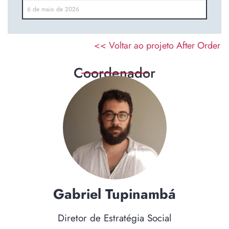
6 de maio de 2026
<< Voltar ao projeto After Order
_____________
Coordenador
Gabriel
Tupinambá
Diretor de Estratégia Social