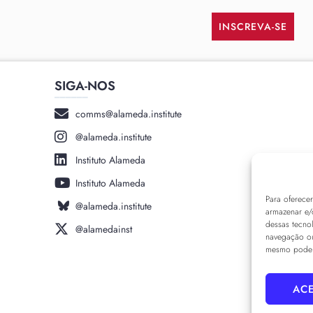
INSCREVA-SE
SIGA-NOS
______
comms@alameda.institute
@alameda.institute
Instituto Alameda
Instituto Alameda
Para oferece
@alameda.institute
armazenar e/
dessas tecno
@alamedainst
navegação ou
mesmo pode a
ACE