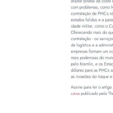
afastar piratas da cost
com problemas, como Mal
contratação de PMCs não
estados falidos e a pa
idade militar, como o C
Oferecendo mais do que
contratação - os serviç
da logística e a adminis
empresas formam um co
mais poderosas do mund
pelo Kremlin, e os Esta
dólares para as PMCs 
as invasões do Iraque e
Assine para ler o artig
caixa
publicado pela The