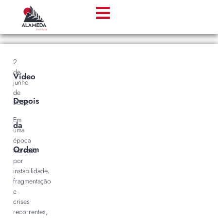
2
de
Vídeo
junho
de
Depois
2026
Em
da
uma
época
Ordem
marcada
por
instabilidade,
fragmentação
e
crises
recorrentes,