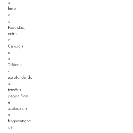
a
Índia
e
o
Paquistão,
entre
o
Camboja
e
a
Tailândia
-
aprofundando
as
tensões
geopolíticas
e
acelerando
a
fragmentação
da