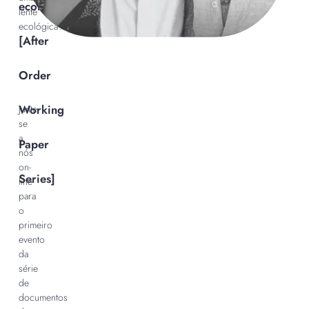
ecológica
lente
ecológica?
[After
Order
Working
Junte-
se
a
Paper
nós
on-
Series]
line
para
o
primeiro
evento
da
série
de
documentos