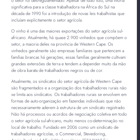
o setor foi desregulamentado. Apesar de tudo isso, uma vitória
significativa para a classe trabalhadora na África do Sul na
década de 1990 foi a introdução de novas leis trabalhistas que
incluíam explicitamente o setor agrícola.
O vinho é uma das maiores exportações do setor agrícola sul-
africano. Atualmente, há quase 2.900 vinhedos que compõem o
setor, a maioria deles na província de Western Cape. Os
vinhedos geralmente são empresas familiares que pertencem a
famílias brancas há gerações; essas famílias geralmente cultivam
grandes extensões de terra e tendem a depender muito da mão
de obra barata de trabalhadores negros ou de cor.
Atualmente, os sindicatos do setor agrícola de Western Cape
são fragmentados e a organização dos trabalhadores rurais não
se limita aos sindicatos. Os trabalhadores rurais se envolvem em
formas de auto-organização em fazendas individuais que não
necessariamente aderem à estrutura de um sindicato registrado.
Não há processos ou acordos de negociação coletiva em todo
o setor agrícola sul-africano, muito menos co-determinação no
local de trabalho. Fundado em 2006 como um sindicato de
trabalhadores agrícolas, o Commercial, Stevedoring,