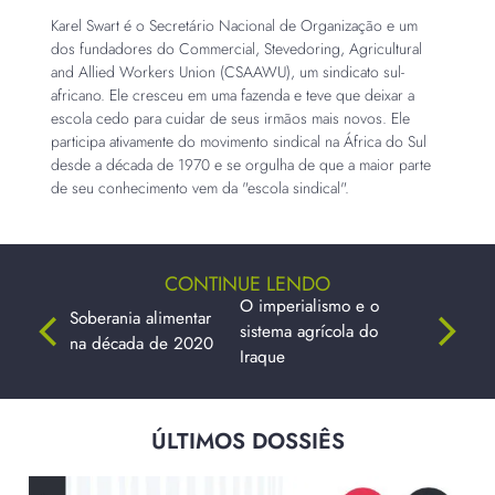
Karel Swart é o Secretário Nacional de Organização e um
dos fundadores do Commercial, Stevedoring, Agricultural
and Allied Workers Union (CSAAWU), um sindicato sul-
africano. Ele cresceu em uma fazenda e teve que deixar a
escola cedo para cuidar de seus irmãos mais novos. Ele
participa ativamente do movimento sindical na África do Sul
desde a década de 1970 e se orgulha de que a maior parte
de seu conhecimento vem da "escola sindical".
CONTINUE LENDO
O imperialismo e o
Soberania alimentar
sistema agrícola do
na década de 2020
Iraque
ÚLTIMOS DOSSIÊS