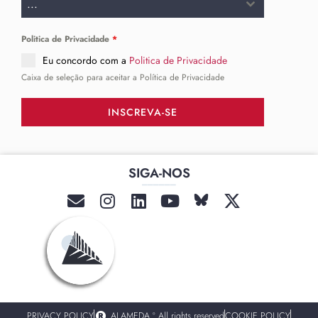
...
Politica de Privacidade
*
Eu concordo com a
Politica de Privacidade
Caixa de seleção para aceitar a Política de Privacidade
INSCREVA-SE
SIGA-NOS
______
PRIVACY POLICY
ALAMEDA º All rights reserved
COOKIE POLICY