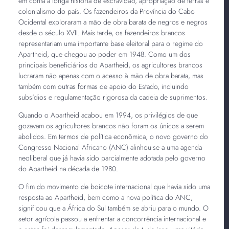
em conta a longa história de escravidão, apropriação de terras e
colonialismo do país. Os fazendeiros da Província do Cabo
Ocidental exploraram a mão de obra barata de negros e negros
desde o século XVII. Mais tarde, os fazendeiros brancos
representariam uma importante base eleitoral para o regime do
Apartheid, que chegou ao poder em 1948. Como um dos
principais beneficiários do Apartheid, os agricultores brancos
lucraram não apenas com o acesso à mão de obra barata, mas
também com outras formas de apoio do Estado, incluindo
subsídios e regulamentação rigorosa da cadeia de suprimentos.
Quando o Apartheid acabou em 1994, os privilégios de que
gozavam os agricultores brancos não foram os únicos a serem
abolidos. Em termos de política econômica, o novo governo do
Congresso Nacional Africano (ANC) alinhou-se a uma agenda
neoliberal que já havia sido parcialmente adotada pelo governo
do Apartheid na década de 1980.
O fim do movimento de boicote internacional que havia sido uma
resposta ao Apartheid, bem como a nova política do ANC,
significou que a África do Sul também se abriu para o mundo. O
setor agrícola passou a enfrentar a concorrência internacional e