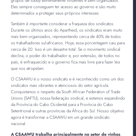
grupos de lobby extremamente influentes e bem organizados.
Eles sempre conseguem ter acesso ao governo e são muito
determinados a proteger seus próprios interesses.
Também é importante considerar a fraqueza dos sindicatos.
Durante os últimos anos do Apartheid, os sindicatos eram muito
mais bem organizados, representando cerca de 40% de todos
os trabalhadores sul-africanos. Hoje, essa porcentagem caiu para
cerca de 20. Isso é um desastre total. Se o movimento sindical
declina, o poder do trabalhador e, por extensão, de todos no
país, é enfraquecido e o governo fica mais livre para fazer leis
que nos atropelam.
O CSAAWU é o nosso sindicato e é reconhecido como um dos
sindicatos mais vibrantes e atenciosos do setor agrícola.
Conquistamos o respeito da South African Federation of Trade
Unions (SAFTU), nossa federação sindical, e estamos expandindo
da Província do Cabo Ocidental para a Província do Cabo
Setentrional e outras províncias da África do Sul. Nosso objetivo
agora é transformar a CSAAWU em um grande sindicato
nacional.
A CSAAWU trabalha principalmente no setor de vinhos