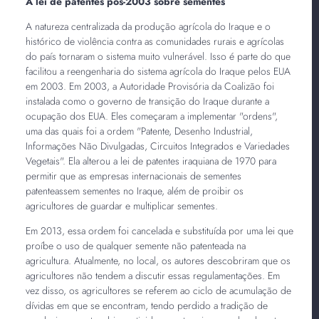
A lei de patentes pós-2003 sobre sementes
A natureza centralizada da produção agrícola do Iraque e o
histórico de violência contra as comunidades rurais e agrícolas
do país tornaram o sistema muito vulnerável. Isso é parte do que
facilitou a reengenharia do sistema agrícola do Iraque pelos EUA
em 2003. Em 2003, a Autoridade Provisória da Coalizão foi
instalada como o governo de transição do Iraque durante a
ocupação dos EUA. Eles começaram a implementar "ordens",
uma das quais foi a ordem "Patente, Desenho Industrial,
Informações Não Divulgadas, Circuitos Integrados e Variedades
Vegetais". Ela alterou a lei de patentes iraquiana de 1970 para
permitir que as empresas internacionais de sementes
patenteassem sementes no Iraque, além de proibir os
agricultores de guardar e multiplicar sementes.
Em 2013, essa ordem foi cancelada e substituída por uma lei que
proíbe o uso de qualquer semente não patenteada na
agricultura. Atualmente, no local, os autores descobriram que os
agricultores não tendem a discutir essas regulamentações. Em
vez disso, os agricultores se referem ao ciclo de acumulação de
dívidas em que se encontram, tendo perdido a tradição de