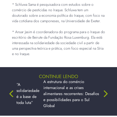
* Schluwa Sama é pesquisadora com estudos sobre o
comércio de pesticidas no Iraque. Schluwa tem um
doutorado sobre a economia política do Iraque, com foco na
vida cotidiana dos camponeses, na Universidade de Exeter.
* Ansar Jasim é coordenadora do programa para o Iraque do
escritório de Beirute da Fundação Rosa Luxemburg. Ela está
interessada na solidariedade da sociedade civil a partir de
uma perspectiva teórica e prática, com foco especial na Síria
e no Iraque.
CONTINUE LENDO
A estrutura do comércio
“A
internacional e as crises
solidariedade
alimentares recorrentes: Desafios
é a base de
e possibilidades para o Sul
toda luta”
Global