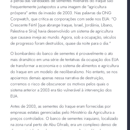
à perda das variedades de sementes milenares do Iraque são
frequentemente justapostos a uma imagem de "agricultura
próspera" antes da invasão de 2003. Nas palavras da ONG
Corpwatch, que critica as corporações com sede nos EUA: "O
Crescente Fértil [que abrange Iraque, Israel, Jordânia, Líbano,
Palestina e Síria] havia desenvolvido um sistema de agricultura
que causava inveja ao mundo. Agora, sob a ocupação, séculos
de progresso foram destruídos, quase da noite para o dia."
O bombardeio do banco de sementes é provavelmente o ato
mais dramático em uma série de tentativas da ocupação dos EUA
de transformar a economia e o sistema de alimentos e agricultura
do Iraque em um modelo de neoliberalismo. No entanto, se nos
apoiarmos demais apenas nessa narrativa de destruição,
corremos o risco de obscurecer os motivos pelos quais o
sistema anterior a 2003 era tão vulnerável à intervenção dos
EUA.
Antes de 2003, as sementes do Iraque eram fornecidas por
empresas estatais gerenciadas pelo Ministério da Agricultura a
preços controlados. O banco de sementes iraquiano, localizado
na zona rural perto de Abu Ghraib, era um complexo denso de