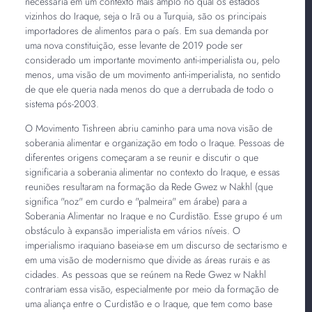
necessária em um contexto mais amplo no qual os estados
vizinhos do Iraque, seja o Irã ou a Turquia, são os principais
importadores de alimentos para o país. Em sua demanda por
uma nova constituição, esse levante de 2019 pode ser
considerado um importante movimento anti-imperialista ou, pelo
menos, uma visão de um movimento anti-imperialista, no sentido
de que ele queria nada menos do que a derrubada de todo o
sistema pós-2003.
O Movimento Tishreen abriu caminho para uma nova visão de
soberania alimentar e organização em todo o Iraque. Pessoas de
diferentes origens começaram a se reunir e discutir o que
significaria a soberania alimentar no contexto do Iraque, e essas
reuniões resultaram na formação da Rede Gwez w Nakhl (que
significa "noz" em curdo e "palmeira" em árabe) para a
Soberania Alimentar no Iraque e no Curdistão. Esse grupo é um
obstáculo à expansão imperialista em vários níveis. O
imperialismo iraquiano baseia-se em um discurso de sectarismo e
em uma visão de modernismo que divide as áreas rurais e as
cidades. As pessoas que se reúnem na Rede Gwez w Nakhl
contrariam essa visão, especialmente por meio da formação de
uma aliança entre o Curdistão e o Iraque, que tem como base