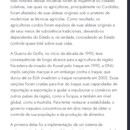
mais notáveis dessas iniciativas foram as mujamm'at ou cidades
coletivas, nas quais os agricultores, principalmente no Curdistão,
foram afastados de suas aldeias originais sob o pretexto de
modernizar as técnicas agrícolas. Como resultado, os
agricultores curdos foram expulsos de suas aldeias originais e
de seus meios de subsistência tradicionais, deixando-os
dependentes do Estado e, na verdade, concedendo ao Estado
controle quase total sobre suas vidas.
A Guerra do Golfo, no início da década de 1990, teve
consequências de longo alcance para a agricultura da região.
Na esteira da invasão do Kuwait pelo Iraque em 1990, a ONU
impôs sanções maciças e um embargo contra o Iraque, que
durou até os EUA invadirem o Iraque novamente em 2003. Essas
sanções foram criadas para tirar do Iraque suas capacidades de
importação e exportação e ajudar a impulsionar o comércio em
outros países da região, como a Turquia, e também em nível
global, como a Austrália. Para tentar restaurar a estabilidade, o
governo iraquiano concentrou-se em dois meios de obter o
controle de sua população e da produção de alimentos.
A primeira delas foi a implementação de um sistema de