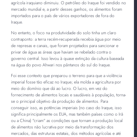
agrícola iraquiano diminuiu. O petróleo do Iraque foi vendido no
mercado mundial e, a partir desses ganhos, os alimentos foram
importados para o país de vários exportadores de fora do
Iraque.
No entanto, o foco na produtividade do solo tinha um claro
contraponto: a terra recém-recuperada recebia água por meio
de represas e canais, que foram projetados para sancionar e
privar de água as áreas que haviam se rebelado contra o
governo central. Isso levou à quase extinção da cultura baseada
na água do povo Ahwari nos pântanos do sul do Iraque.
Foi esse contexto que preparou o terreno para que a violência
imperial fosse tão eficaz no Iraque; ela molda a agricultura por
meio do domínio que dá ao lucro. O lucro, em vez do
fornecimento de alimentos locais e saudáveis à população, torna-
se o principal objetivo da produção de alimentos. Para
conseguir isso, as potências imperiais (no caso do Iraque, isso
significa principalmente os EUA, mas também países como o Irã
ou a China) "criam" as condições que tornam a produção local
de alimentos não lucrativa por meio da transformação dos
mercados, das estruturas estatais, dos métodos agrícolas e até