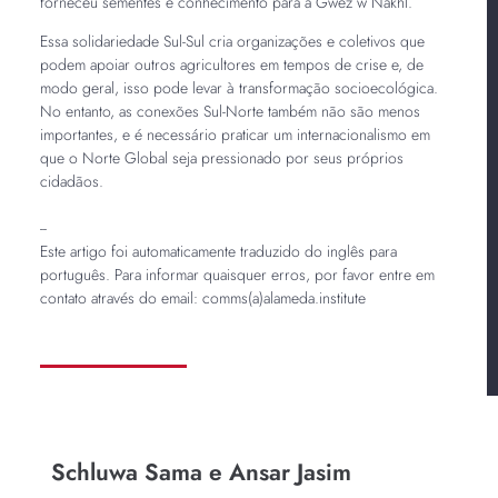
forneceu sementes e conhecimento para a Gwez w Nakhl.
Essa solidariedade Sul-Sul cria organizações e coletivos que
podem apoiar outros agricultores em tempos de crise e, de
modo geral, isso pode levar à transformação socioecológica.
No entanto, as conexões Sul-Norte também não são menos
importantes, e é necessário praticar um internacionalismo em
que o Norte Global seja pressionado por seus próprios
cidadãos.
--
Este artigo foi automaticamente traduzido do inglês para
português. Para informar quaisquer erros, por favor entre em
contato através do email: comms(a)alameda.institute
Schluwa Sama e Ansar Jasim