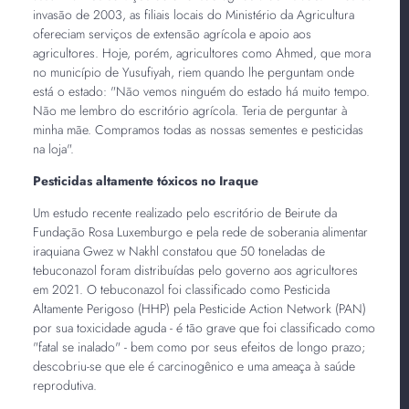
invasão de 2003, as filiais locais do Ministério da Agricultura
ofereciam serviços de extensão agrícola e apoio aos
agricultores. Hoje, porém, agricultores como Ahmed, que mora
no município de Yusufiyah, riem quando lhe perguntam onde
está o estado: "Não vemos ninguém do estado há muito tempo.
Não me lembro do escritório agrícola. Teria de perguntar à
minha mãe. Compramos todas as nossas sementes e pesticidas
na loja".
Pesticidas altamente tóxicos no Iraque
Um estudo recente realizado pelo escritório de Beirute da
Fundação Rosa Luxemburgo e pela rede de soberania alimentar
iraquiana Gwez w Nakhl constatou que 50 toneladas de
tebuconazol foram distribuídas pelo governo aos agricultores
em 2021. O tebuconazol foi classificado como Pesticida
Altamente Perigoso (HHP) pela Pesticide Action Network (PAN)
por sua toxicidade aguda - é tão grave que foi classificado como
"fatal se inalado" - bem como por seus efeitos de longo prazo;
descobriu-se que ele é carcinogênico e uma ameaça à saúde
reprodutiva.