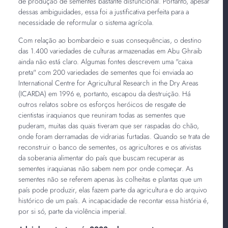
de produção de sementes bastante disfuncional. Portanto, apesar
dessas ambiguidades, essa foi a justificativa perfeita para a
necessidade de reformular o sistema agrícola.
Com relação ao bombardeio e suas consequências, o destino
das 1.400 variedades de culturas armazenadas em Abu Ghraib
ainda não está claro. Algumas fontes descrevem uma "caixa
preta" com 200 variedades de sementes que foi enviada ao
International Centre for Agricultural Research in the Dry Areas
(ICARDA) em 1996 e, portanto, escapou da destruição. Há
outros relatos sobre os esforços heróicos de resgate de
cientistas iraquianos que reuniram todas as sementes que
puderam, muitas das quais tiveram que ser raspadas do chão,
onde foram derramadas de vidrarias furtadas. Quando se trata de
reconstruir o banco de sementes, os agricultores e os ativistas
da soberania alimentar do país que buscam recuperar as
sementes iraquianas não sabem nem por onde começar. As
sementes não se referem apenas às colheitas e plantas que um
país pode produzir, elas fazem parte da agricultura e do arquivo
histórico de um país. A incapacidade de recontar essa história é,
por si só, parte da violência imperial.