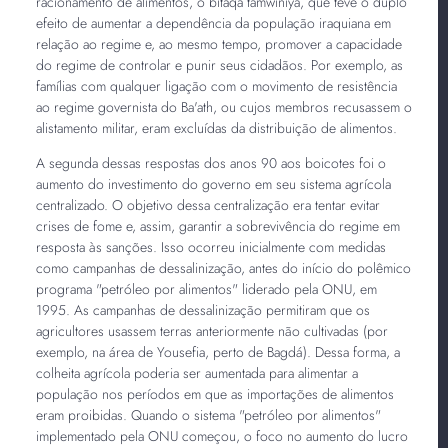
racionamento de alimentos, o bitaqa tamwiniya, que teve o duplo
efeito de aumentar a dependência da população iraquiana em
relação ao regime e, ao mesmo tempo, promover a capacidade
do regime de controlar e punir seus cidadãos. Por exemplo, as
famílias com qualquer ligação com o movimento de resistência
ao regime governista do Ba'ath, ou cujos membros recusassem o
alistamento militar, eram excluídas da distribuição de alimentos.
A segunda dessas respostas dos anos 90 aos boicotes foi o
aumento do investimento do governo em seu sistema agrícola
centralizado. O objetivo dessa centralização era tentar evitar
crises de fome e, assim, garantir a sobrevivência do regime em
resposta às sanções. Isso ocorreu inicialmente com medidas
como campanhas de dessalinização, antes do início do polêmico
programa "petróleo por alimentos" liderado pela ONU, em
1995. As campanhas de dessalinização permitiram que os
agricultores usassem terras anteriormente não cultivadas (por
exemplo, na área de Yousefia, perto de Bagdá). Dessa forma, a
colheita agrícola poderia ser aumentada para alimentar a
população nos períodos em que as importações de alimentos
eram proibidas. Quando o sistema "petróleo por alimentos"
implementado pela ONU começou, o foco no aumento do lucro