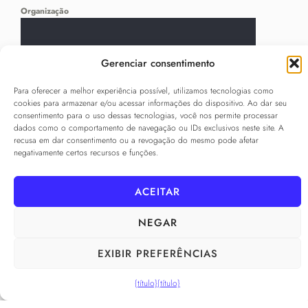
Organização
Gerenciar consentimento
Idioma
*
...
Para oferecer a melhor experiência possível, utilizamos tecnologias como
cookies para armazenar e/ou acessar informações do dispositivo. Ao dar seu
consentimento para o uso dessas tecnologias, você nos permite processar
Politica de Privacidade
*
dados como o comportamento de navegação ou IDs exclusivos neste site. A
Eu concordo com a
Politica de Privacidade
recusa em dar consentimento ou a revogação do mesmo pode afetar
negativamente certos recursos e funções.
Caixa de seleção para aceitar a Política de Privacidade
INSCREVA-SE
ACEITAR
NEGAR
SIGA-NOS
EXIBIR PREFERÊNCIAS
______
{título}
{título}