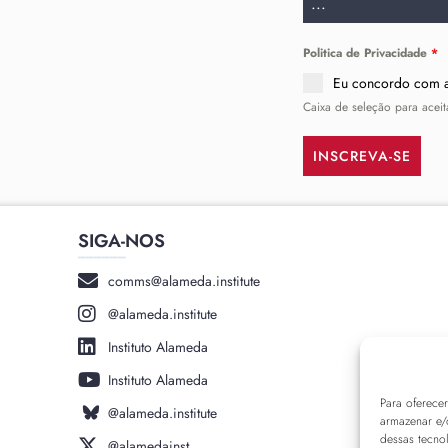
...
Politica de Privacidade
*
Eu concordo com
Caixa de seleção para aceit
INSCREVA-SE
SIGA-NOS
______
comms@alameda.institute
@alameda.institute
Instituto Alameda
Instituto Alameda
Para oferece
@alameda.institute
armazenar e/
dessas tecno
@alamedainst