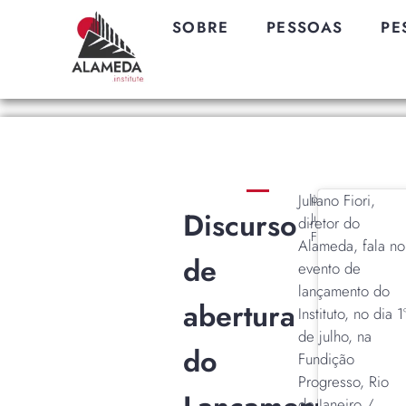
SOBRE
PESSOAS
PE
Juliano Fiori,
por
Discurso
Juliano
diretor do
Fiori
Alameda, fala no
de
evento de
lançamento do
abertura
Instituto, no dia 1
de julho, na
do
Fundição
Progresso, Rio
de Janeiro /