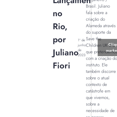
Lançamento
Brasil. Juliano
no
fala sobre a
criação do
Rio,
Alameda através
do suporte da
por
Save the
1º de
Cliq
Children UK e o
junho
Juliano
de
marke
que pretendemo
2023
com a criação d
Fiori
instituto. Ele
também discorre
sobre o atual
contexto de
catástrofe em
que vivemos,
sobre a
necessidade de