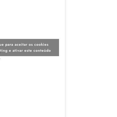
ue para aceitar os cookies
ting e ativar este conteúdo
s
o