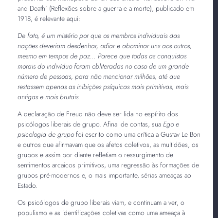
and Death’ (Reflexões sobre a guerra e a morte), publicado em
1918, é relevante aqui:
De fato, é um mistério por que os membros individuais das
nações deveriam desdenhar, odiar e abominar uns aos outros,
mesmo em tempos de paz... Parece que todas as conquistas
morais do indivíduo foram obliteradas no caso de um grande
número de pessoas, para não mencionar milhões, até que
restassem apenas as inibições psíquicas mais primitivas, mais
antigas e mais brutais.
A declaração de Freud não deve ser lida no espírito dos
psicólogos liberais de grupo. Afinal de contas, sua
Ego e
psicologia de grupo
foi escrito como uma crítica a Gustav Le Bon
e outros que afirmavam que os afetos coletivos, as multidões, os
grupos e assim por diante refletiam o ressurgimento de
sentimentos arcaicos primitivos, uma regressão às formações de
grupos pré-modernos e, o mais importante, sérias ameaças ao
Estado.
Os psicólogos de grupo liberais viam, e continuam a ver, o
populismo e as identificações coletivas como uma ameaça à