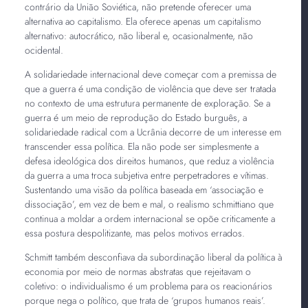
contrário da União Soviética, não pretende oferecer uma
alternativa ao capitalismo. Ela oferece apenas um capitalismo
alternativo: autocrático, não liberal e, ocasionalmente, não
ocidental.
A solidariedade internacional deve começar com a premissa de
que a guerra é uma condição de violência que deve ser tratada
no contexto de uma estrutura permanente de exploração. Se a
guerra é um meio de reprodução do Estado burguês, a
solidariedade radical com a Ucrânia decorre de um interesse em
transcender essa política. Ela não pode ser simplesmente a
defesa ideológica dos direitos humanos, que reduz a violência
da guerra a uma troca subjetiva entre perpetradores e vítimas.
Sustentando uma visão da política baseada em ‘associação e
dissociação’, em vez de bem e mal, o realismo schmittiano que
continua a moldar a ordem internacional se opõe criticamente a
essa postura despolitizante, mas pelos motivos errados.
Schmitt também desconfiava da subordinação liberal da política à
economia por meio de normas abstratas que rejeitavam o
coletivo: o individualismo é um problema para os reacionários
porque nega o político, que trata de ‘grupos humanos reais’.