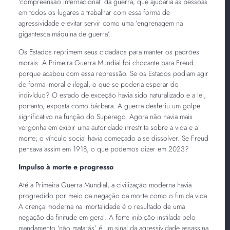
‘compreensão internacional’ da guerra, que ajudaria as pessoas
em todos os lugares a trabalhar com essa forma de
agressividade e evitar servir como uma ‘engrenagem na
gigantesca máquina de guerra’.
Os Estados reprimem seus cidadãos para manter os padrões
morais. A Primeira Guerra Mundial foi chocante para Freud
porque acabou com essa repressão. Se os Estados podiam agir
de forma imoral e ilegal, o que se poderia esperar do
indivíduo? O estado de exceção havia sido naturalizado e a lei,
portanto, exposta como bárbara. A guerra desferiu um golpe
significativo na função do Superego. Agora não havia mais
vergonha em exibir uma autoridade irrestrita sobre a vida e a
morte; o vínculo social havia começado a se dissolver. Se Freud
pensava assim em 1918, o que podemos dizer em 2023?
Impulso à morte e progresso
Até a Primeira Guerra Mundial, a civilização moderna havia
progredido por meio da negação da morte como o fim da vida.
A crença moderna na imortalidade é o resultado de uma
negação da finitude em geral. A forte inibição instilada pelo
mandamento ‘não matarás’ é um sinal da agressividade assassina