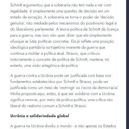
Schmitt argumentou que a soberania não tem nada a ver com
legalidade: é simplesmente uma questão de decisão em um
estado de exceção. A soberania se torna o poder da ‘decisão
genuína’, não mediada pelos mecanismos do positivismo legal e
do liberalismo parlamentar. A teoria política de Schmitt dá licença
para a guerra, mas isso não quer dizer que ela simplesmente
ofusque as lutas políticas concretas. Ela já reflete uma posição
ideológica partidária na trajetória imanente da guerra que
continua a moldar a política atual. Strauss, que criticou
notoriamente o conceito de política de Schmitt, manteve, no
entanto, uma visão antagônica da política.
A guerra contra a Ucrânia pode ser justificada com base nos
fundamentos estabelecidos por Schmitt e Strauss; pode ser
justificada como um meio de ‘restringir os riscos da democracia’.
Minha proposta aqui, então, é que ser solidário com a Ucrânia
significa renovar, por meio da prática política, uma crítica não
liberal do realismo comum a Schmitt e Strauss.
Ucrânia e solidariedade global
A guerra na Ucrânia dividiu o mundo - e não apenas os Estados