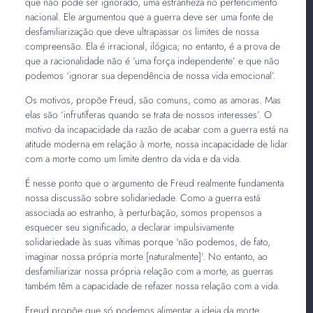
que não pode ser ignorado, uma estranheza no pertencimento
nacional. Ele argumentou que a guerra deve ser uma fonte de
desfamiliarização que deve ultrapassar os limites de nossa
compreensão. Ela é irracional, ilógica; no entanto, é a prova de
que a racionalidade não é ‘uma força independente’ e que não
podemos ‘ignorar sua dependência de nossa vida emocional’.
Os motivos, propõe Freud, são comuns, como as amoras. Mas
elas são ‘infrutíferas quando se trata de nossos interesses’. O
motivo da incapacidade da razão de acabar com a guerra está na
atitude moderna em relação à morte, nossa incapacidade de lidar
com a morte como um limite dentro da vida e da vida.
É nesse ponto que o argumento de Freud realmente fundamenta
nossa discussão sobre solidariedade. Como a guerra está
associada ao estranho, à perturbação, somos propensos a
esquecer seu significado, a declarar impulsivamente
solidariedade às suas vítimas porque ‘não podemos, de fato,
imaginar nossa própria morte [naturalmente]’. No entanto, ao
desfamiliarizar nossa própria relação com a morte, as guerras
também têm a capacidade de refazer nossa relação com a vida.
Freud propõe que só podemos alimentar a ideia da morte