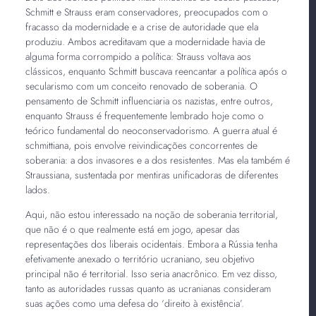
Schmitt e Strauss eram conservadores, preocupados com o
fracasso da modernidade e a crise de autoridade que ela
produziu. Ambos acreditavam que a modernidade havia de
alguma forma corrompido a política: Strauss voltava aos
clássicos, enquanto Schmitt buscava reencantar a política após o
secularismo com um conceito renovado de soberania. O
pensamento de Schmitt influenciaria os nazistas, entre outros,
enquanto Strauss é frequentemente lembrado hoje como o
teórico fundamental do neoconservadorismo. A guerra atual é
schmittiana, pois envolve reivindicações concorrentes de
soberania: a dos invasores e a dos resistentes. Mas ela também é
Straussiana, sustentada por mentiras unificadoras de diferentes
lados.
Aqui, não estou interessado na noção de soberania territorial,
que não é o que realmente está em jogo, apesar das
representações dos liberais ocidentais. Embora a Rússia tenha
efetivamente anexado o território ucraniano, seu objetivo
principal não é territorial. Isso seria anacrônico. Em vez disso,
tanto as autoridades russas quanto as ucranianas consideram
suas ações como uma defesa do ‘direito à existência’.