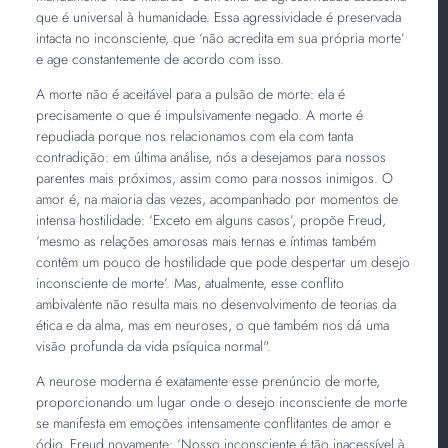
que é universal à humanidade. Essa agressividade é preservada
intacta no inconsciente, que ‘não acredita em sua própria morte’
e age constantemente de acordo com isso.
A morte não é aceitável para a pulsão de morte: ela é
precisamente o que é impulsivamente negado. A morte é
repudiada porque nos relacionamos com ela com tanta
contradição: em última análise, nós a desejamos para nossos
parentes mais próximos, assim como para nossos inimigos. O
amor é, na maioria das vezes, acompanhado por momentos de
intensa hostilidade: ‘Exceto em alguns casos’, propõe Freud,
‘mesmo as relações amorosas mais ternas e íntimas também
contêm um pouco de hostilidade que pode despertar um desejo
inconsciente de morte’. Mas, atualmente, esse conflito
ambivalente não resulta mais no desenvolvimento de teorias da
ética e da alma, mas em neuroses, o que também nos dá uma
visão profunda da vida psíquica normal".
A neurose moderna é exatamente esse prenúncio de morte,
proporcionando um lugar onde o desejo inconsciente de morte
se manifesta em emoções intensamente conflitantes de amor e
ódio. Freud novamente: ‘Nosso inconsciente é tão inacessível à