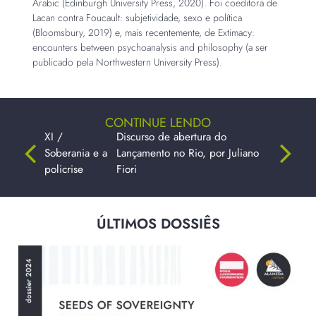
Arabic (Edinburgh University Press, 2020). Foi coeditora de
Lacan contra Foucault: subjetividade, sexo e política
(Bloomsbury, 2019) e, mais recentemente, de Extimacy:
encounters between psychoanalysis and philosophy (a ser
publicado pela Northwestern University Press).
CONTINUE LENDO
XI /
Discurso de abertura do
Soberania e a
Lançamento no Rio, por Juliano
policrise
Fiori
ÚLTIMOS DOSSIÊS