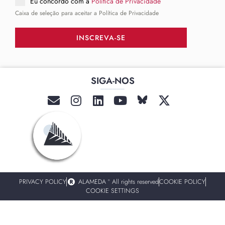
Eu concordo com a
Politica de Privacidade
Caixa de seleção para aceitar a Política de Privacidade
INSCREVA-SE
SIGA-NOS
______
PRIVACY POLICY
ALAMEDA º All rights reserved
COOKIE POLICY
COOKIE SETTINGS