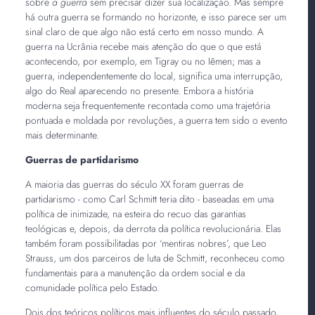
sobre
a guerra
sem precisar dizer sua localização. Mas sempre
há outra guerra se formando no horizonte, e isso parece ser um
sinal claro de que algo não está certo em nosso mundo. A
guerra na Ucrânia recebe mais atenção do que o que está
acontecendo, por exemplo, em Tigray ou no Iêmen; mas a
guerra, independentemente do local, significa uma interrupção,
algo do Real aparecendo no presente. Embora a história
moderna seja frequentemente recontada como uma trajetória
pontuada e moldada por revoluções, a guerra tem sido o evento
mais determinante.
Guerras de partidarismo
A maioria das guerras do século XX foram guerras de
partidarismo - como Carl Schmitt teria dito - baseadas em uma
política de inimizade, na esteira do recuo das garantias
teológicas e, depois, da derrota da política revolucionária. Elas
também foram possibilitadas por ‘mentiras nobres’, que Leo
Strauss, um dos parceiros de luta de Schmitt, reconheceu como
fundamentais para a manutenção da ordem social e da
comunidade política pelo Estado.
Dois dos teóricos políticos mais influentes do século passado,