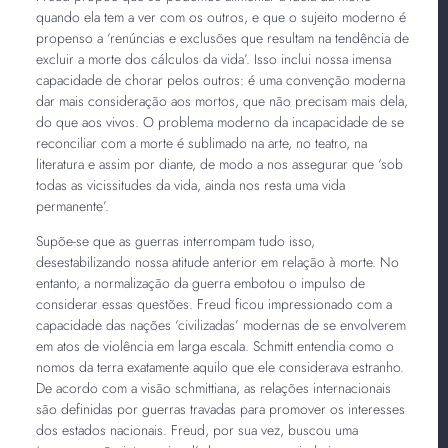
quando ela tem a ver com os outros, e que o sujeito moderno é
propenso a ‘renúncias e exclusões que resultam na tendência de
excluir a morte dos cálculos da vida’. Isso inclui nossa imensa
capacidade de chorar pelos outros: é uma convenção moderna
dar mais consideração aos mortos, que não precisam mais dela,
do que aos vivos. O problema moderno da incapacidade de se
reconciliar com a morte é sublimado na arte, no teatro, na
literatura e assim por diante, de modo a nos assegurar que ‘sob
todas as vicissitudes da vida, ainda nos resta uma vida
permanente’.
Supõe-se que as guerras interrompam tudo isso,
desestabilizando nossa atitude anterior em relação à morte. No
entanto, a normalização da guerra embotou o impulso de
considerar essas questões. Freud ficou impressionado com a
capacidade das nações ‘civilizadas’ modernas de se envolverem
em atos de violência em larga escala. Schmitt entendia como o
nomos da terra exatamente aquilo que ele considerava estranho.
De acordo com a visão schmittiana, as relações internacionais
são definidas por guerras travadas para promover os interesses
dos estados nacionais. Freud, por sua vez, buscou uma