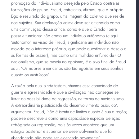
promoção do individualismo desejada pelo Estado contra as
formações de grupo. Freud, entretanto, afirmou que o próprio
Ego é resultado do grupo, uma imagem do coletivo que reside
nos sujeitos. Sua declaração acima deve ser entendida como
uma continuação dessa crítica: como é que o Estado liberal
passa a funcionar não como um indivíduo autônomo (e aqui
‘autônomo’, na visão de Freud, significaria um indivíduo não
movido pelo interesse próprio, que pode questionar o desejo e
as formas de prazer), mas como uma multidão enfurecida? O
nacionalismo, que se baseia no egoísmo, é o alvo final de Freud
aqui: ‘Os nobres americanos são tão egoístas em seus sonhos
quanto os austríacos’.
A razão pela qual ainda testemunhamos essa capacidade de
guerra e agressividade é que a civilização não consegue se
livrar da possibilidade de regressão, na forma de nacionalismo.
A extraordinária plasticidade do desenvolvimento psíquico‘,
argumentou Freud, ’não é isenta de limites quanto à sua direção;
pode-se descrevê-la como uma capacidade especial de ação
retrógrada ou regressão, pois às vezes acontece que um
estágio posterior e superior de desenvolvimento que foi
abandonado não pode ser alcançado novamente‘.