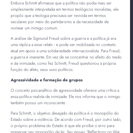
Embora Schmitt afirmasse que a política não podia mais ser
simplesmente interpretada em termos teológicos moralistas, ele
propôs que a teologia precisava ser revivida em termos
seculares por meio do partidarismo e da necessidade de
nomear um inimigo comum.
A análise de Sigmund Freud sobre a guerra e a política já era
uma réplica a esse relato - e pode ser mobilizada no contexto
atual em apoio a uma solidariedade internacionalista. Para Freud,
a guerra é imanente. Em vez de se concentrar no efeito do medo
e da inimizade, como fez Schmitt, Freud questionou a própria
função do afeto, seus usos políticos.
Agressividade e formação de grupos
O conceito psicanalítico de agressividade oferece uma crítica a
essa política realista de inimizade. Ele nos informa que o inimigo
também possui um inconsciente.
Para Schmitt, o objetivo desejado da política é o monopólio do
Estado sobre a violência. De acordo com Freud, por outro lado,
o próprio problema do Estado é que ele proíbe o erro para
preservar seu monopólio da lei. Seu ensaio ‘Reflections on War