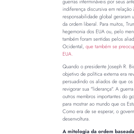
guerras intermináveis por seus an
indiferença discursiva em relação 
responsabilidade global geraram u
da ordem liberal. Para muitos, Tr
hegemonia dos EUA ou, pelo meno
também foram sentidas pelos alia
Ocidental,
que também se preocup
EUA.
Quando o presidente Joseph R. Bi
objetivo de política externa era r
persuadindo os aliados de que o
revigorar sua "liderança". A guerr
outros membros importantes do go
para mostrar ao mundo que os Est
Como era de se esperar, o govern
desenvoltura.
A mitologia da ordem basead