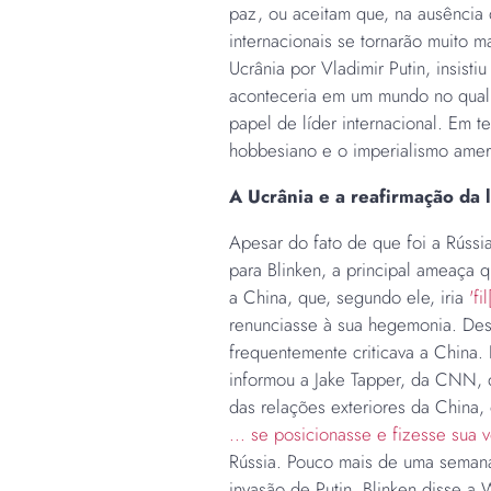
paz, ou aceitam que, na ausência 
internacionais se tornarão muito m
Ucrânia por Vladimir Putin, insisti
aconteceria em um mundo no qual 
papel de líder internacional. Em t
hobbesiano e o imperialismo ame
A Ucrânia e a reafirmação da 
Apesar do fato de que foi a Rússia
para Blinken, a principal ameaça
a China, que, segundo ele, iria
'fi
renunciasse à sua hegemonia. Desd
frequentemente criticava a China.
informou a Jake Tapper, da CNN, q
das relações exteriores da China
... se posicionasse e fizesse sua 
Rússia.
Pouco mais de uma semana
invasão de Putin, Blinken disse a 