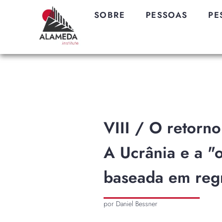
SOBRE
PESSOAS
PE
VIII / O retorn
A Ucrânia e a "
baseada em reg
por Daniel Bessner