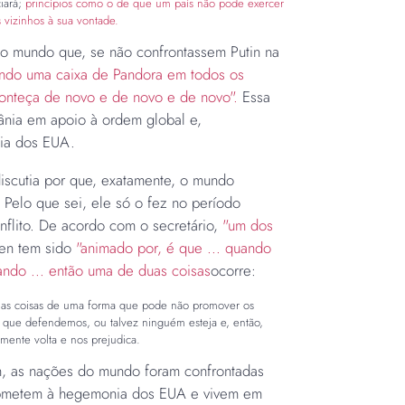
iará;
princípios como o de que um país não pode exercer
 vizinhos à sua vontade.
 o mundo que, se não confrontassem Putin na
indo uma caixa de Pandora em todos os
onteça de novo e de novo e de novo".
Essa
rânia em apoio à ordem global e,
onia dos EUA.
iscutia por que, exatamente, o mundo
 Pelo que sei, ele só o fez no período
nflito. De acordo com o secretário,
"um dos
en tem sido
"animado por, é que ... quando
ando ... então uma de duas coisas
ocorre:
o as coisas de uma forma que pode não promover os
 que defendemos, ou talvez ninguém esteja e, então,
lmente volta e nos prejudica.
, as nações do mundo foram confrontadas
submetem à hegemonia dos EUA e vivem em