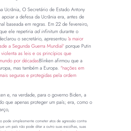
a Ucrânia,
O Secretário de Estado Antony
 apoiar a defesa da Ucrânia era, antes de
nal baseada em regras. Em 22 de fevereiro,
que ele repetiria
ad infinitum
durante o
declarou o secretário, apresentou
'a maior
sde a Segunda Guerra Mundial'
porque Putin
violenta as leis e os princípios que
 mundo por décadas
Blinken afirmou que a
uropa, mas também a Europa.
"nações em
mais seguras e protegidas pela ordem
​
nken e, na verdade, para o governo Biden, a
 do que apenas proteger um país; era, como o
março,
o pode simplesmente cometer atos de agressão contra
que um país não pode ditar a outro suas escolhas, suas