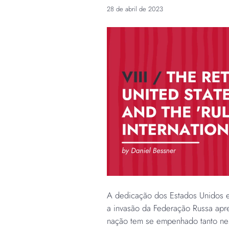
28 de abril de 2023
A dedicação dos Estados Unidos em
a invasão da Federação Russa apr
nação tem se empenhado tanto n