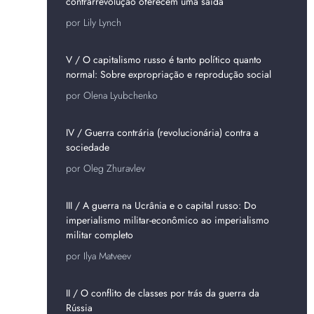
contrarrevolução oferecem uma saída
por Lily Lynch
V / O capitalismo russo é tanto político quanto
normal: Sobre expropriação e reprodução social
por Olena Lyubchenko
IV / Guerra contrária (revolucionária) contra a
sociedade
por Oleg Zhuravlev
III / A guerra na Ucrânia e o capital russo: Do
imperialismo militar-econômico ao imperialismo
militar completo
por Ilya Matveev
II / O conflito de classes por trás da guerra da
Rússia