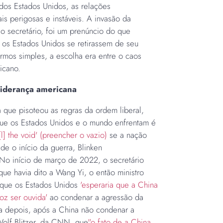
dos Estados Unidos, as relações
ais perigosas e instáveis. A invasão da
u o secretário, foi um prenúncio do que
os Estados Unidos se retirassem de seu
ermos simples, a escolha era entre o caos
ricano.
liderança americana
 que pisoteou as regras da ordem liberal,
 que os Estados Unidos e o mundo enfrentam é
l[l] the void' (preencher o vazio)
se a nação
e o início da guerra, Blinken
 No início de março de 2022, o secretário
ue havia dito a Wang Yi, o então ministro
, que os Estados Unidos
'esperaria que a China
voz ser ouvida'
ao condenar a agressão da
 depois, após a China não condenar a
Wolf Blitzer, da CNN, que
"o fato de a China