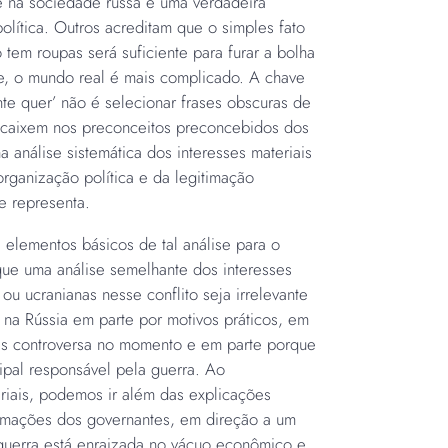
e na sociedade russa é uma verdadeira
olítica. Outros acreditam que o simples fato
tem roupas será suficiente para furar a bolha
nte, o mundo real é mais complicado. A chave
nte quer’ não é selecionar frases obscuras de
encaixem nos preconceitos preconcebidos dos
 análise sistemática dos interesses materiais
organização política e da legitimação
le representa.
ns elementos básicos de tal análise para o
 que uma análise semelhante dos interesses
ou ucranianas nesse conflito seja irrelevante
na Rússia em parte por motivos práticos, em
is controversa no momento e em parte porque
ipal responsável pela guerra. Ao
riais, podemos ir além das explicações
irmações dos governantes, em direção a um
uerra está enraizada no vácuo econômico e