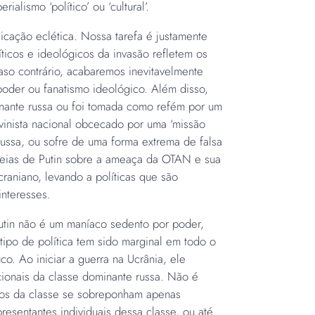
alismo ‘político’ ou ‘cultural’.
icação eclética. Nossa tarefa é justamente
ticos e ideológicos da invasão refletem os
aso contrário, acabaremos inevitavelmente
oder ou fanatismo ideológico. Além disso,
minante russa ou foi tomada como refém por um
inista nacional obcecado por uma ‘missão
 russa, ou sofre de uma forma extrema de falsa
ideias de Putin sobre a ameaça da OTAN e sua
aniano, levando a políticas que são
interesses.
Putin não é um maníaco sedento por poder,
tipo de política tem sido marginal em todo o
o. Ao iniciar a guerra na Ucrânia, ele
cionais da classe dominante russa. Não é
vos da classe se sobreponham apenas
resentantes individuais dessa classe, ou até