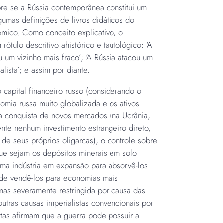
bre se a Rússia contemporânea constitui um
lgumas definições de livros didáticos do
mico. Como conceito explicativo, o
rótulo descritivo ahistórico e tautológico: ‘A
u um vizinho mais fraco’; ‘A Rússia atacou um
lista’; e assim por diante.
capital financeiro russo (considerando o
mia russa muito globalizada e os ativos
, a conquista de novos mercados (na Ucrânia,
nte nenhum investimento estrangeiro direto,
 de seus próprios oligarcas), o controle sobre
que sejam os depósitos minerais em solo
 uma indústria em expansão para absorvê-los
 de vendê-los para economias mais
enas severamente restringida por causa das
utras causas imperialistas convencionais por
istas afirmam que a guerra pode possuir a