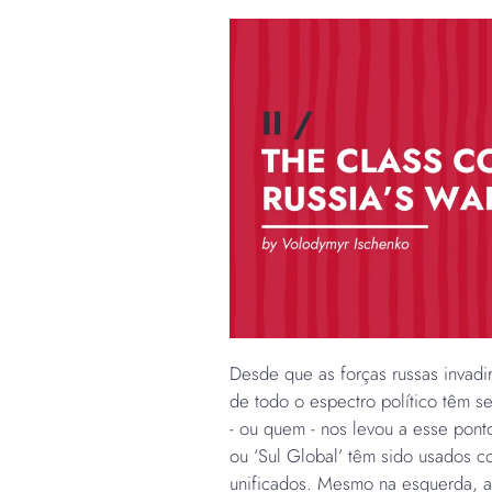
Desde que as forças russas invadir
de todo o espectro político têm s
- ou quem - nos levou a esse ponto.
ou ‘Sul Global’ têm sido usados c
unificados. Mesmo na esquerda, a