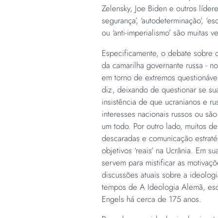
Zelensky, Joe Biden e outros líde
segurança’, ‘autodeterminação’, ‘esco
ou ‘anti-imperialismo’ são muitas 
Especificamente, o debate sobre o
da camarilha governante russa - n
em torno de extremos questionávei
diz, deixando de questionar se 
insistência de que ucranianos e r
interesses nacionais russos ou sã
um todo. Por outro lado, muitos 
descaradas e comunicação estraté
objetivos ‘reais’ na Ucrânia. Em s
servem para mistificar as motivaç
discussões atuais sobre a ideolog
tempos de A Ideologia Alemã, escr
Engels há cerca de 175 anos.