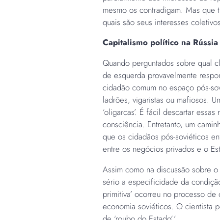
mesmo os contradigam. Mas que tip
quais são seus interesses coletiv
Capitalismo político na Rússia
Quando perguntados sobre qual cl
de esquerda provavelmente respond
cidadão comum no espaço pós-sov
ladrões, vigaristas ou mafiosos. U
‘oligarcas’. É fácil descartar essa
consciência. Entretanto, um caminh
que os cidadãos pós-soviéticos en
entre os negócios privados e o Est
Assim como na discussão sobre o 
sério a especificidade da condição
primitiva’ ocorreu no processo de
economia soviéticos. O cientista 
de ‘roubo do Estado’.’