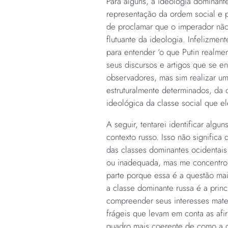
Para alguns, a ideologia dominant
representação da ordem social e p
de proclamar que o imperador não 
flutuante da ideologia. Infelizme
para entender ‘o que Putin realme
seus discursos e artigos que se 
observadores, mas sim realizar uma
estruturalmente determinados, da 
ideológica da classe social que e
A seguir, tentarei identificar algu
contexto russo. Isso não significa
das classes dominantes ocidentais 
ou inadequada, mas me concentro 
parte porque essa é a questão ma
a classe dominante russa é a princ
compreender seus interesses mate
frágeis que levam em conta as af
quadro mais coerente de como a g