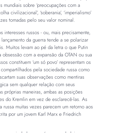
res mundiais sobre ‘preocupações com a
lha civilizacional’, ‘soberania’, ‘imperialismo’
vezes tomadas pelo seu valor nominal.
s interesses russos - ou, mais precisamente,
o lançamento da guerra tende a se polarizar
s. Muitos levam ao pé da letra o que Putin
sua obsessão com a expansão da OTAN ou sua
ussos constituem ‘um só povo’ representam os
o compartilhados pela sociedade russa como
descartam suas observações como mentiras
gica sem qualquer relação com seus
uas próprias maneiras, ambas as posições
ões do Kremlin em vez de esclarecê-las. As
ia russa muitas vezes parecem um retorno aos
ita por um jovem Karl Marx e Friedrich