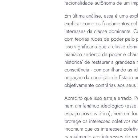
racionalidade autônoma de um imperi
Em última análise, essa é uma expl
explicar como os fundamentos polí
interesses da classe dominante. C
com teorias rudes de poder pelo p
isso significaria que a classe do
maníaco sedento de poder e chauv
histórica’ de restaurar a grandeza
consciência - compartilhando as 
negação da condição de Estado ucr
objetivamente contrárias aos seus 
Acredito que isso esteja errado. 
nem um fanático ideológico (esse 
espaço pós-soviético), nem um louc
protege os interesses coletivos ra
incomum que os interesses coleti
parcialmente aos interesses de rep