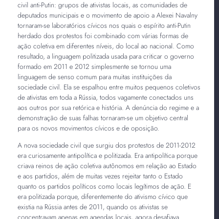
civil anti-Putin: grupos de ativistas locais, as comunidades de
deputados municipais e o movimento de apoio a Alexei Navalny
tornaram-se laboratórios cívicos nos quais o espírito anti-Putin
herdado dos protestos foi combinado com várias formas de
ação coletiva em diferentes níveis, do local ao nacional. Como
resultado, a linguagem politizada usada para criticar o governo
formado em 2011 e 2012 simplesmente se tornou uma
linguagem de senso comum para muitas instituições da
sociedade civil. Ela se espalhou entre muitos pequenos coletivos
de ativistas em toda a Rússia, todos vagamente conectados uns
aos outros por sua retórica e história. A denúncia do regime e a
demonstração de suas falhas tornaram-se um objetivo central
para os novos movimentos cívicos e de oposição.
A nova sociedade civil que surgiu dos protestos de 2011-2012
era curiosamente antipolítica e politizada. Era antipolítica porque
criava reinos de ação coletiva autônomos em relação ao Estado
e aos partidos, além de muitas vezes rejeitar tanto o Estado
quanto os partidos políticos como locais legítimos de ação. E
era politizada porque, diferentemente do ativismo cívico que
existia na Rússia antes de 2011, quando os ativistas se
concentravam apenas em agendas locais, agora desafiava