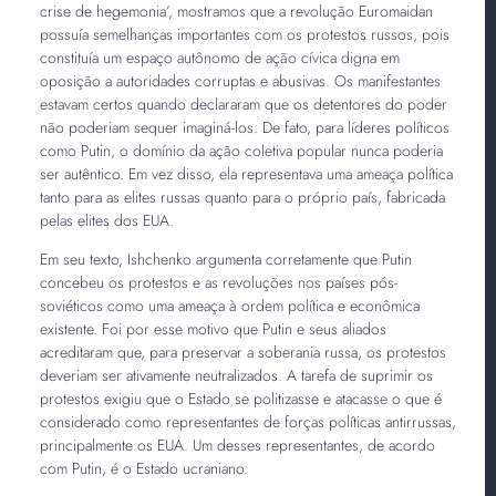
crise de hegemonia’, mostramos que a revolução Euromaidan
possuía semelhanças importantes com os protestos russos, pois
constituía um espaço autônomo de ação cívica digna em
oposição a autoridades corruptas e abusivas. Os manifestantes
estavam certos quando declararam que os detentores do poder
não poderiam sequer imaginá-los. De fato, para líderes políticos
como Putin, o domínio da ação coletiva popular nunca poderia
ser autêntico. Em vez disso, ela representava uma ameaça política
tanto para as elites russas quanto para o próprio país, fabricada
pelas elites dos EUA.
Em seu texto, Ishchenko argumenta corretamente que Putin
concebeu os protestos e as revoluções nos países pós-
soviéticos como uma ameaça à ordem política e econômica
existente. Foi por esse motivo que Putin e seus aliados
acreditaram que, para preservar a soberania russa, os protestos
deveriam ser ativamente neutralizados. A tarefa de suprimir os
protestos exigiu que o Estado se politizasse e atacasse o que é
considerado como representantes de forças políticas antirrussas,
principalmente os EUA. Um desses representantes, de acordo
com Putin, é o Estado ucraniano.