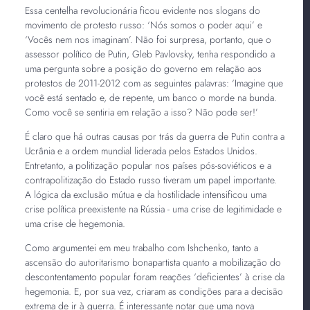
Essa centelha revolucionária ficou evidente nos slogans do
movimento de protesto russo: ‘Nós somos o poder aqui’ e
‘Vocês nem nos imaginam’. Não foi surpresa, portanto, que o
assessor político de Putin, Gleb Pavlovsky, tenha respondido a
uma pergunta sobre a posição do governo em relação aos
protestos de 2011-2012 com as seguintes palavras: ‘Imagine que
você está sentado e, de repente, um banco o morde na bunda.
Como você se sentiria em relação a isso? Não pode ser!’
É claro que há outras causas por trás da guerra de Putin contra a
Ucrânia e a ordem mundial liderada pelos Estados Unidos.
Entretanto, a politização popular nos países pós-soviéticos e a
contrapolitização do Estado russo tiveram um papel importante.
A lógica da exclusão mútua e da hostilidade intensificou uma
crise política preexistente na Rússia - uma crise de legitimidade e
uma crise de hegemonia.
Como argumentei em meu trabalho com Ishchenko, tanto a
ascensão do autoritarismo bonapartista quanto a mobilização do
descontentamento popular foram reações ‘deficientes’ à crise da
hegemonia. E, por sua vez, criaram as condições para a decisão
extrema de ir à guerra. É interessante notar que uma nova