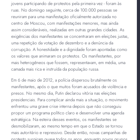
jovens participando de protestos pela primeira vez - foram às
ruas. No domingo seguinte, cerca de 100.000 pessoas se
reuniram para uma manifestação oficialmente autorizada no
centro de Moscou, com manifestações menores, mas ainda
assim consideráveis, realizadas em outras grandes cidades. As
exigências dos manifestantes se concentraram em eleições justas,
uma repetição da votação de dezembro e a denúncia da
corrupção. A honestidade e a dignidade foram apontadas como
os valores que animaram os protestos. Os manifestantes, por
mais heterogêneos que fossem, representavam, em média, uma
camada mais rica e instruída da população russa.
Em 6 de maio de 2012, a polícia dispersou brutalmente os
manifestantes, após o que muitos foram acusados de violência e
presos. No mesmo dia, Putin declarou vitória nas eleições
presidenciais. Para complicar ainda mais a situação, o movimento
enfrentou uma grave crise interna depois que não conseguiu
propor um programa político claro e desenvolver uma agenda
estratégica. Na esteira desses eventos, os manifestantes se
desmobilizaram, ao mesmo tempo em que o Estado se tornou
mais autoritário e repressivo. Desde então, novas campanhas de
protesto surgiram quase todos os anos, enquanto novos grupos