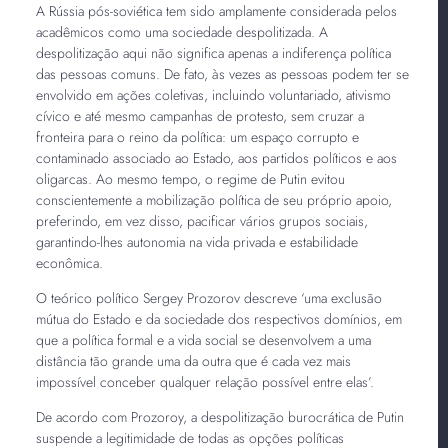
A Rússia pós-soviética tem sido amplamente considerada pelos
acadêmicos como uma sociedade despolitizada. A
despolitização aqui não significa apenas a indiferença política
das pessoas comuns. De fato, às vezes as pessoas podem ter se
envolvido em ações coletivas, incluindo voluntariado, ativismo
cívico e até mesmo campanhas de protesto, sem cruzar a
fronteira para o reino da política: um espaço corrupto e
contaminado associado ao Estado, aos partidos políticos e aos
oligarcas. Ao mesmo tempo, o regime de Putin evitou
conscientemente a mobilização política de seu próprio apoio,
preferindo, em vez disso, pacificar vários grupos sociais,
garantindo-lhes autonomia na vida privada e estabilidade
econômica.
O teórico político Sergey Prozorov descreve ‘uma exclusão
mútua do Estado e da sociedade dos respectivos domínios, em
que a política formal e a vida social se desenvolvem a uma
distância tão grande uma da outra que é cada vez mais
impossível conceber qualquer relação possível entre elas’.
De acordo com Prozoroy, a despolitização burocrática de Putin
suspende a legitimidade de todas as opções políticas