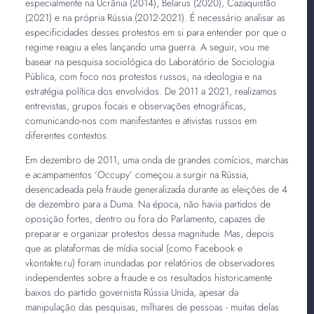
especialmente na Ucrânia (2014), Belarus (2020), Cazaquistão
(2021) e na própria Rússia (2012-2021). É necessário analisar as
especificidades desses protestos em si para entender por que o
regime reagiu a eles lançando uma guerra. A seguir, vou me
basear na pesquisa sociológica do Laboratório de Sociologia
Pública, com foco nos protestos russos, na ideologia e na
estratégia política dos envolvidos. De 2011 a 2021, realizamos
entrevistas, grupos focais e observações etnográficas,
comunicando-nos com manifestantes e ativistas russos em
diferentes contextos.
Em dezembro de 2011, uma onda de grandes comícios, marchas
e acampamentos ‘Occupy’ começou a surgir na Rússia,
desencadeada pela fraude generalizada durante as eleições de 4
de dezembro para a Duma. Na época, não havia partidos de
oposição fortes, dentro ou fora do Parlamento, capazes de
preparar e organizar protestos dessa magnitude. Mas, depois
que as plataformas de mídia social (como Facebook e
vkontakte.ru) foram inundadas por relatórios de observadores
independentes sobre a fraude e os resultados historicamente
baixos do partido governista Rússia Unida, apesar da
manipulação das pesquisas, milhares de pessoas - muitas delas