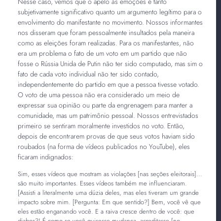
Nesse caso, vemos que o apelo às emoções é tanto
subjetivamente significativo quanto um argumento legítimo para o
envolvimento do manifestante no movimento. Nossos informantes
nos disseram que foram pessoalmente insultados pela maneira
como as eleições foram realizadas. Para os manifestantes, não
era um problema o fato de um voto em um partido que não
fosse o Rússia Unida de Putin não ter sido computado, mas sim o
fato de cada voto individual não ter sido contado,
independentemente do partido em que a pessoa tivesse votado.
O voto de uma pessoa não era considerado um meio de
expressar sua opinião ou parte da engrenagem para manter a
comunidade, mas um patrimônio pessoal. Nossos entrevistados
primeiro se sentiram moralmente investidos no voto. Então,
depois de encontrarem provas de que seus votos haviam sido
roubados (na forma de vídeos publicados no YouTube), eles
ficaram indignados:
Sim, esses vídeos que mostram as violações [nas seções eleitorais]...
são muito importantes. Esses vídeos também me influenciaram.
[Assisti a literalmente uma dúzia deles, mas eles tiveram um grande
impacto sobre mim. [Pergunta: Em que sentido?] Bem, você vê que
eles estão enganando você. E a raiva cresce dentro de você: que
diabos?! É como se você quisesse mudança, acreditasse [no