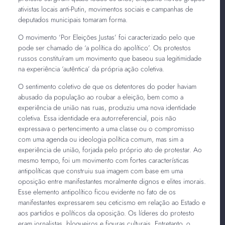
ativistas locais anti-Putin, movimentos sociais e campanhas de
deputados municipais tomaram forma.
O movimento ‘Por Eleições Justas’ foi caracterizado pelo que
pode ser chamado de ‘a política do apolítico’. Os protestos
russos constituíram um movimento que baseou sua legitimidade
na experiência ‘autêntica’ da própria ação coletiva.
O sentimento coletivo de que os detentores do poder haviam
abusado da população ao roubar a eleição, bem como a
experiência de união nas ruas, produziu uma nova identidade
coletiva. Essa identidade era autorreferencial, pois não
expressava o pertencimento a uma classe ou o compromisso
com uma agenda ou ideologia política comum, mas sim a
experiência de união, forjada pelo próprio ato de protestar. Ao
mesmo tempo, foi um movimento com fortes características
antipolíticas que construiu sua imagem com base em uma
oposição entre manifestantes moralmente dignos e elites imorais.
Esse elemento antipolítico ficou evidente no fato de os
manifestantes expressarem seu ceticismo em relação ao Estado e
aos partidos e políticos da oposição. Os líderes do protesto
eram jornalistas, blogueiros e figuras culturais. Entretanto, o