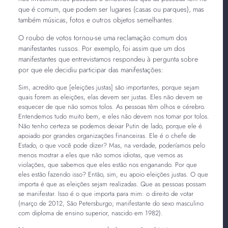
que é comum, que podem ser lugares (casas ou parques), mas
também músicas, fotos e outros objetos semelhantes.
O roubo de votos tornou-se uma reclamação comum dos
manifestantes russos. Por exemplo, foi assim que um dos
manifestantes que entrevistamos respondeu à pergunta sobre
por que ele decidiu participar das manifestações:
Sim, acredito que [eleições justas] são importantes, porque sejam
quais forem as eleições, elas devem ser justas. Eles não devem se
esquecer de que não somos tolos. As pessoas têm olhos e cérebro.
Entendemos tudo muito bem, e eles não devem nos tomar por tolos.
Não tenho certeza se podemos deixar Putin de lado, porque ele é
apoiado por grandes organizações financeiras. Ele é o chefe de
Estado, o que você pode dizer? Mas, na verdade, poderíamos pelo
menos mostrar a eles que não somos idiotas, que vemos as
violações, que sabemos que eles estão nos enganando. Por que
eles estão fazendo isso? Então, sim, eu apoio eleições justas. O que
importa é que as eleições sejam realizadas. Que as pessoas possam
se manifestar. Isso é o que importa para mim: o direito de votar
(março de 2012, São Petersburgo; manifestante do sexo masculino
com diploma de ensino superior, nascido em 1982).