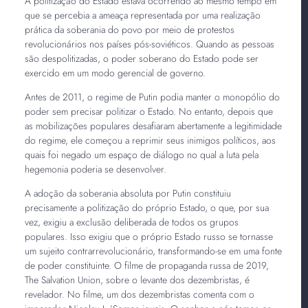
A politização do Estado estava ocorrendo ao mesmo tempo em
que se percebia a ameaça representada por uma realização
prática da soberania do povo por meio de protestos
revolucionários nos países pós-soviéticos. Quando as pessoas
são despolitizadas, o poder soberano do Estado pode ser
exercido em um modo gerencial de governo.
Antes de 2011, o regime de Putin podia manter o monopólio do
poder sem precisar politizar o Estado. No entanto, depois que
as mobilizações populares desafiaram abertamente a legitimidade
do regime, ele começou a reprimir seus inimigos políticos, aos
quais foi negado um espaço de diálogo no qual a luta pela
hegemonia poderia se desenvolver.
A adoção da soberania absoluta por Putin constituiu
precisamente a politização do próprio Estado, o que, por sua
vez, exigiu a exclusão deliberada de todos os grupos
populares. Isso exigiu que o próprio Estado russo se tornasse
um sujeito contrarrevolucionário, transformando-se em uma fonte
de poder constituinte. O filme de propaganda russa de 2019,
The Salvation Union, sobre o levante dos dezembristas, é
revelador. No filme, um dos dezembristas comenta com o