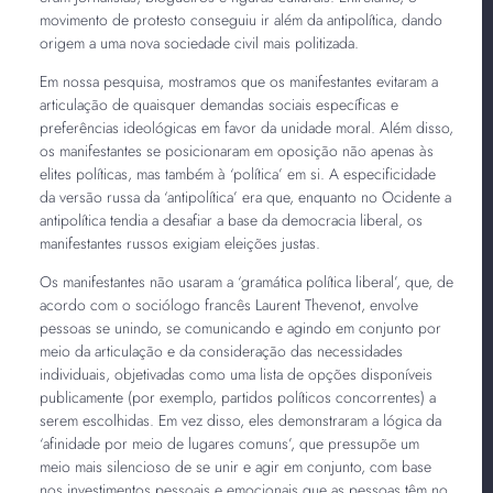
movimento de protesto conseguiu ir além da antipolítica, dando
origem a uma nova sociedade civil mais politizada.
Em nossa pesquisa, mostramos que os manifestantes evitaram a
articulação de quaisquer demandas sociais específicas e
preferências ideológicas em favor da unidade moral. Além disso,
os manifestantes se posicionaram em oposição não apenas às
elites políticas, mas também à ‘política’ em si. A especificidade
da versão russa da ‘antipolítica’ era que, enquanto no Ocidente a
antipolítica tendia a desafiar a base da democracia liberal, os
manifestantes russos exigiam eleições justas.
Os manifestantes não usaram a ‘gramática política liberal’, que, de
acordo com o sociólogo francês Laurent Thevenot, envolve
pessoas se unindo, se comunicando e agindo em conjunto por
meio da articulação e da consideração das necessidades
individuais, objetivadas como uma lista de opções disponíveis
publicamente (por exemplo, partidos políticos concorrentes) a
serem escolhidas. Em vez disso, eles demonstraram a lógica da
‘afinidade por meio de lugares comuns’, que pressupõe um
meio mais silencioso de se unir e agir em conjunto, com base
nos investimentos pessoais e emocionais que as pessoas têm no