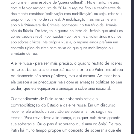
comuns em uma espécie de ‘guerra cultural’... No entanto, mesmo
com o fervor nacionalista de 2014, o regime ficou a centímetros de
finalmente combinar ‘politização com mobilização’, ou seja, criar seu
próprio movimento de rua leal. A mobilização mais marcante em
apoio à ‘Primavera da Crimeia’ aconteceu no território da Ucrânia,
não da Rússia. De fato, foi a guerra no leste da Ucrânia que atraiu os
conservadores recém-politizados - combatentes, voluntários e outros
apoiadores cívicos. Na própria Rússia, o regime ainda preferia um
controle rígido de cima para baixo de qualquer mobilização ou
atividade de rua.
A elite russa - para ser mais preciso, o quadro restrito de líderes
militares, burocratas e empresários em torno de Putin - mobilizou
politicamente não seus públicos, mas a si mesma. Ao fazer isso,
ela passou a se preocupar mais com as ameaças políticas ao seu
poder, que ela equiparou a ameaças à soberania nacional.
O entendimento de Putin sobre soberania reflete a
contrapolitização do Estado e da elite russa. Em um discurso
recente, ele articulou sua visão de soberania nos seguintes
termos ‘Para reivindicar a liderança, qualquer país deve garantir
sua soberania. Ou o país é soberano ou é uma colônia’. De fato,
Putin há muito tempo propõe um conceito de soberania que ele