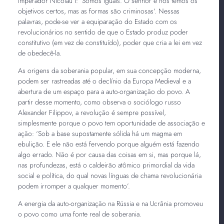
imperador Nicolau I: ’Somos iguais. O senhor e nós temos os
objetivos certos, mas as formas são criminosas‘. Nessas
palavras, pode-se ver a equiparação do Estado com os
revolucionários no sentido de que o Estado produz poder
constitutivo (em vez de constituído), poder que cria a lei em vez
de obedecê-la.
As origens da soberania popular, em sua concepção moderna,
podem ser rastreadas até o declínio da Europa Medieval e a
abertura de um espaço para a auto-organização do povo. A
partir desse momento, como observa o sociólogo russo
Alexander Filippov, a revolução é sempre possível,
simplesmente porque o povo tem oportunidade de associação e
ação: ‘Sob a base supostamente sólida há um magma em
ebulição. E ele não está fervendo porque alguém está fazendo
algo errado. Não é por causa das coisas em si, mas porque lá,
nas profundezas, está o caldeirão atômico primordial da vida
social e política, do qual novas línguas de chama revolucionária
podem irromper a qualquer momento’.
A energia da auto-organização na Rússia e na Ucrânia promoveu
o povo como uma fonte real de soberania.