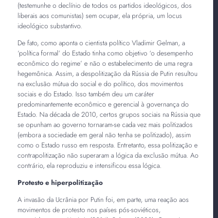
(testemunhe o declínio de todos os partidos ideológicos, dos
liberais aos comunistas) sem ocupar, ela própria, um locus
ideológico substantivo.
De fato, como aponta o cientista político Vladimir Gelman, a
‘política formal’ do Estado tinha como objetivo ‘o desempenho
econômico do regime’ e não o estabelecimento de uma regra
hegemônica. Assim, a despolitização da Rússia de Putin resultou
na exclusão mútua do social e do político, dos movimentos
sociais e do Estado. Isso também deu um caráter
predominantemente econômico e gerencial à governança do
Estado. Na década de 2010, certos grupos sociais na Rússia que
se opunham ao governo tornaram-se cada vez mais politizados
(embora a sociedade em geral não tenha se politizado), assim
como o Estado russo em resposta. Entretanto, essa politização e
contrapolitização não superaram a lógica da exclusão mútua. Ao
contrário, ela reproduziu e intensificou essa lógica.
Protesto e hiperpolitização
A invasão da Ucrânia por Putin foi, em parte, uma reação aos
movimentos de protesto nos países pós-soviéticos,