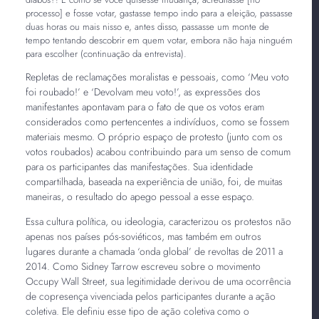
processo] e fosse votar, gastasse tempo indo para a eleição, passasse
duas horas ou mais nisso e, antes disso, passasse um monte de
tempo tentando descobrir em quem votar, embora não haja ninguém
para escolher (continuação da entrevista).
Repletas de reclamações moralistas e pessoais, como ‘Meu voto
foi roubado!’ e ‘Devolvam meu voto!’, as expressões dos
manifestantes apontavam para o fato de que os votos eram
considerados como pertencentes a indivíduos, como se fossem
materiais mesmo. O próprio espaço de protesto (junto com os
votos roubados) acabou contribuindo para um senso de comum
para os participantes das manifestações. Sua identidade
compartilhada, baseada na experiência de união, foi, de muitas
maneiras, o resultado do apego pessoal a esse espaço.
Essa cultura política, ou ideologia, caracterizou os protestos não
apenas nos países pós-soviéticos, mas também em outros
lugares durante a chamada ‘onda global’ de revoltas de 2011 a
2014. Como Sidney Tarrow escreveu sobre o movimento
Occupy Wall Street, sua legitimidade derivou de uma ocorrência
de copresença vivenciada pelos participantes durante a ação
coletiva. Ele definiu esse tipo de ação coletiva como o