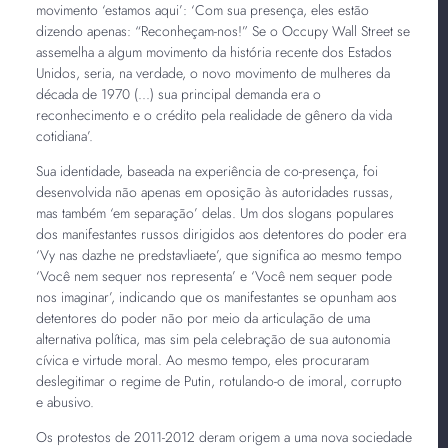
movimento ‘estamos aqui’: ‘Com sua presença, eles estão
dizendo apenas: “Reconheçam-nos!” Se o Occupy Wall Street se
assemelha a algum movimento da história recente dos Estados
Unidos, seria, na verdade, o novo movimento de mulheres da
década de 1970 (...) sua principal demanda era o
reconhecimento e o crédito pela realidade de gênero da vida
cotidiana’.
Sua identidade, baseada na experiência de co-presença, foi
desenvolvida não apenas em oposição às autoridades russas,
mas também ‘em separação’ delas. Um dos slogans populares
dos manifestantes russos dirigidos aos detentores do poder era
‘Vy nas dazhe ne predstavliaete’, que significa ao mesmo tempo
‘Você nem sequer nos representa’ e ‘Você nem sequer pode
nos imaginar’, indicando que os manifestantes se opunham aos
detentores do poder não por meio da articulação de uma
alternativa política, mas sim pela celebração de sua autonomia
cívica e virtude moral. Ao mesmo tempo, eles procuraram
deslegitimar o regime de Putin, rotulando-o de imoral, corrupto
e abusivo.
Os protestos de 2011-2012 deram origem a uma nova sociedade