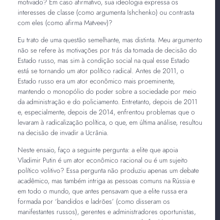
motivado? Em caso afirmativo, sua ideologia expressa os
interesses de classe (como argumenta Ishchenko) ou contrasta
com eles (como afirma Matveev)?
Eu trato de uma questão semelhante, mas distinta. Meu argumento
não se refere às motivações por trás da tomada de decisão do
Estado russo, mas sim à condição social na qual esse Estado
está se tornando um ator político radical. Antes de 2011, o
Estado russo era um ator econômico mais proeminente,
mantendo o monopólio do poder sobre a sociedade por meio
da administração e do policiamento. Entretanto, depois de 2011
e, especialmente, depois de 2014, enfrentou problemas que o
levaram à radicalização política, o que, em última análise, resultou
na decisão de invadir a Ucrânia.
Neste ensaio, faço a seguinte pergunta: a elite que apoia
Vladimir Putin é um ator econômico racional ou é um sujeito
político volitivo? Essa pergunta não produziu apenas um debate
acadêmico, mas também intriga as pessoas comuns na Rússia e
em todo o mundo, que antes pensavam que a elite russa era
formada por ‘bandidos e ladrões’ (como disseram os
manifestantes russos), gerentes e administradores oportunistas,