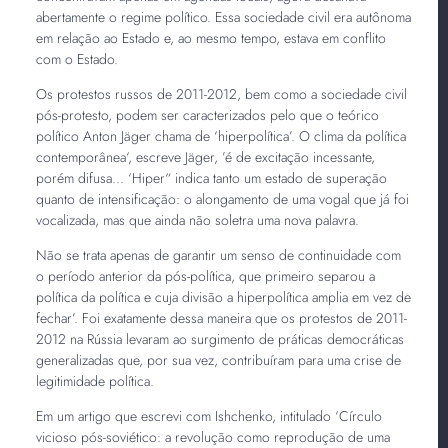
abertamente o regime político. Essa sociedade civil era autônoma
em relação ao Estado e, ao mesmo tempo, estava em conflito
com o Estado.
Os protestos russos de 2011-2012, bem como a sociedade civil
pós-protesto, podem ser caracterizados pelo que o teórico
político Anton Jäger chama de ‘hiperpolítica’. O clima da política
contemporânea‘, escreve Jäger, ’é de excitação incessante,
porém difusa... ‘Hiper“ indica tanto um estado de superação
quanto de intensificação: o alongamento de uma vogal que já foi
vocalizada, mas que ainda não soletra uma nova palavra.
Não se trata apenas de garantir um senso de continuidade com
o período anterior da pós-política, que primeiro separou a
política da política e cuja divisão a hiperpolítica amplia em vez de
fechar’. Foi exatamente dessa maneira que os protestos de 2011-
2012 na Rússia levaram ao surgimento de práticas democráticas
generalizadas que, por sua vez, contribuíram para uma crise de
legitimidade política.
Em um artigo que escrevi com Ishchenko, intitulado ‘Círculo
vicioso pós-soviético: a revolução como reprodução de uma