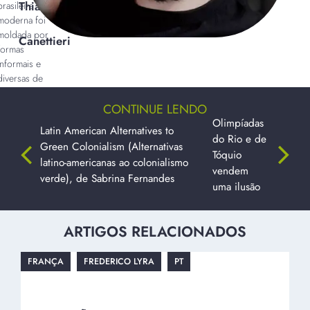
Thiago
brasileira
moderna foi
moldada por
Canettieri
formas
informais e
diversas de
trabalho,
CONTINUE LENDO
culminando na
sociedade
Olimpíadas
Latin American Alternatives to
contemporânea
do Rio e de
Green Colonialism (Alternativas
marcada por
Tóquio
latino-americanas ao colonialismo
fragmentação e
vendem
verde), de Sabrina Fernandes
desigualdade.
uma ilusão
ARTIGOS RELACIONADOS
FRANÇA
FREDERICO LYRA
PT