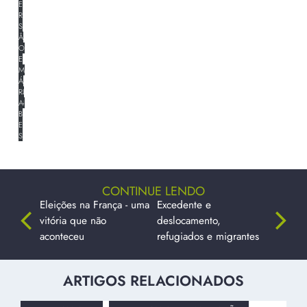
E
E
R
R
S
S
Ã
Ã
O
O
E
E
M
M
I
Á
N
R
G
A
L
B
Ê
E
S
CONTINUE LENDO
Eleições na França - uma
Excedente e
vitória que não
deslocamento,
aconteceu
refugiados e migrantes
ARTIGOS RELACIONADOS