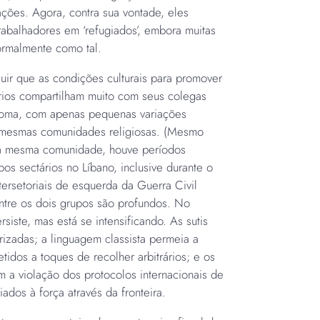
ações. Agora, contra sua vontade, eles
abalhadores em ‘refugiados’, embora muitas
ormalmente como tal.
luir que as condições culturais para promover
írios compartilham muito com seus colegas
ioma, com apenas pequenas variações
s mesmas comunidades religiosas. (Mesmo
à mesma comunidade, houve períodos
pos sectários no Líbano, inclusive durante o
tersetoriais de esquerda da Guerra Civil
entre os dois grupos são profundos. No
siste, mas está se intensificando. As sutis
rizadas; a linguagem classista permeia a
tidos a toques de recolher arbitrários; e os
om a violação dos protocolos internacionais de
ados à força através da fronteira.