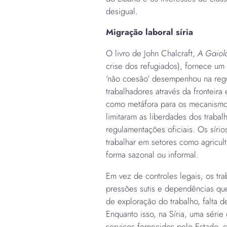
desigual.
Migração laboral síria
O livro de John Chalcraft,
A Gaiola
crise dos refugiados), fornece um 
‘não coesão’ desempenhou na reg
trabalhadores através da fronteira 
como metáfora para os mecanismos
limitaram as liberdades dos traba
regulamentações oficiais. Os sírio
trabalhar em setores como agricul
forma sazonal ou informal.
Em vez de controles legais, os tr
pressões sutis e dependências que
de exploração do trabalho, falta d
Enquanto isso, na Síria, uma série 
serviços fornecidos pelo Estado, c