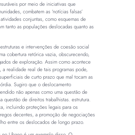
nsuráveis por meio de iniciativas que
unidades, combatem as ‘notícias falsas’
 atividades conjuntas, como esquemas de
am tanto as populações deslocadas quanto as
estruturas e intervenções de coesão social
uma cobertura retórica vazia, obscurecendo,
igados de exploração. Assim como acontece
 a realidade real de tais programas pode,
superficiais de curto prazo que mal tocam as
córdia. Sugiro que o deslocamento
ntendido não apenas como uma questão de
 questão de direitos trabalhistas.
estrutura.
a, incluindo proteções legais para os
empregos decentes, a promoção de negociações
alho entre os deslocados de longo prazo.
os no Líbano é um exemplo disso. O