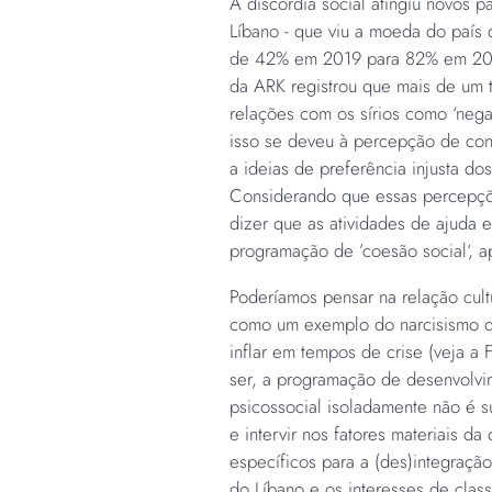
A discórdia social atingiu novos pa
Líbano - que viu a moeda do país 
de 42% em 2019 para 82% em 20
da ARK registrou que mais de um 
relações com os sírios como ‘negat
isso se deveu à percepção de co
a ideias de preferência injusta do
Considerando que essas percepçõ
dizer que as atividades de ajuda e
programação de ’coesão social‘, 
Poderíamos pensar na relação cultu
como um exemplo do narcisismo d
inflar em tempos de crise (veja a 
ser, a programação de desenvolvim
psicossocial isoladamente não é s
e intervir nos fatores materiais da
específicos para a (des)integração
do Líbano e os interesses de clas