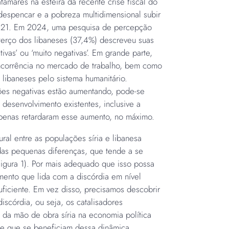
tamares na esteira da recente crise fiscal do
despencar e a pobreza multidimensional subir
21. Em 2024, uma pesquisa de percepção
terço dos libaneses (37,4%) descreveu suas
ivas’ ou ‘muito negativas’. Em grande parte,
ncorrência no mercado de trabalho, bem como
s libaneses pelo sistema humanitário.
es negativas estão aumentando, pode-se
 desenvolvimento existentes, inclusive a
apenas retardaram esse aumento, no máximo.
ral entre as populações síria e libanesa
as pequenas diferenças, que tende a se
Figura 1). Por mais adequado que isso possa
ento que lida com a discórdia em nível
uficiente. Em vez disso, precisamos descobrir
 discórdia, ou seja, os catalisadores
 da mão de obra síria na economia política
se que se beneficiam dessa dinâmica