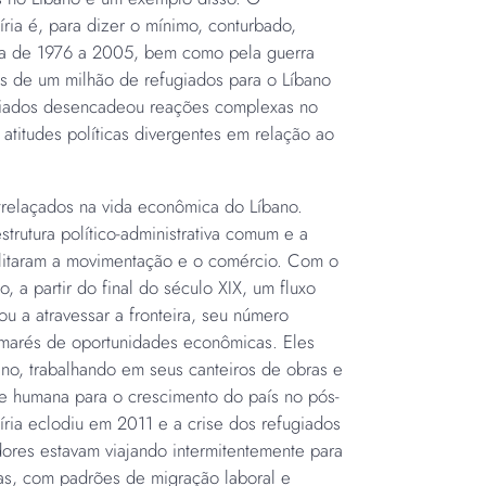
ria é, para dizer o mínimo, conturbado,
ria de 1976 a 2005, bem como pela guerra
ais de um milhão de refugiados para o Líbano
iados desencadeou reações complexas no
atitudes políticas divergentes em relação ao
trelaçados na vida econômica do Líbano.
trutura político-administrativa comum e a
cilitaram a movimentação e o comércio. Com o
, a partir do final do século XIX, um fluxo
u a atravessar a fronteira, seu número
marés de oportunidades econômicas. Eles
bano, trabalhando em seus canteiros de obras e
e humana para o crescimento do país no pós-
íria eclodiu em 2011 e a crise dos refugiados
ores estavam viajando intermitentemente para
as, com padrões de migração laboral e