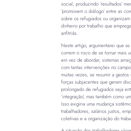
social, produzindo ‘resultados’ me
‘promovem o diálogo’ entre as com
sobre os refugiados ou organizam
dinheiro por trabalho que empreg
anfitriãs.
Neste artigo, argumentarei que as 
correm o risco de se tornar mais 
em vez de abordar, sistemas arra
com tantas intervenções no campo,
muitas vezes, se resumir a gestos 
forças subjacentes que geram dis
prolongado de refugiados seja e
‘integração’, mas também como uma
Isso exigiria uma mudança sistêmic
trabalhadores, salários justos, 
coletivas e a organização do trab
A situação dos trabalhadores síri