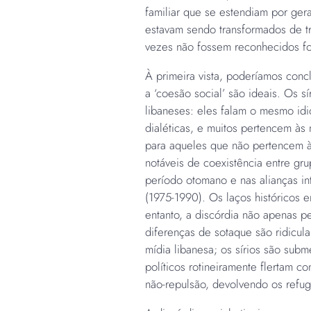
familiar que se estendiam por ger
estavam sendo transformados de tr
vezes não fossem reconhecidos f
À primeira vista, poderíamos conc
a ‘coesão social’ são ideais. Os s
libaneses: eles falam o mesmo id
dialéticas, e muitos pertencem à
para aqueles que não pertencem 
notáveis de coexistência entre gru
período otomano e nas alianças in
(1975-1990). Os laços históricos 
entanto, a discórdia não apenas per
diferenças de sotaque são ridicula
mídia libanesa; os sírios são subme
políticos rotineiramente flertam c
não-repulsão, devolvendo os refugi