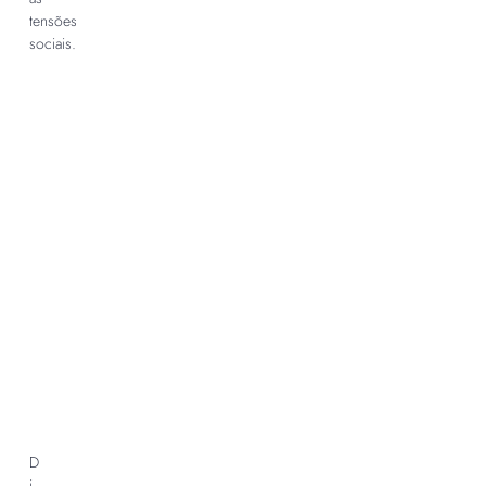
tensões
sociais.
D
i