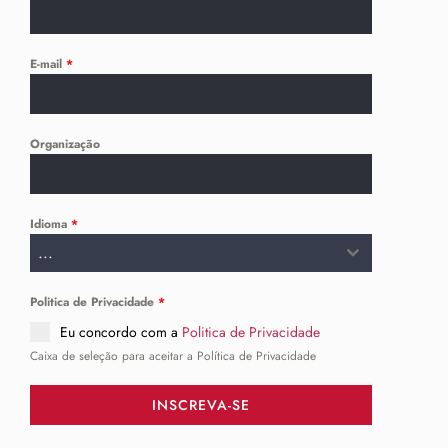
Organização
Idioma
*
...
Politica de Privacidade
*
Eu concordo com a
Politica de Privacidade
Caixa de seleção para aceitar a Política de Privacidade
INSCREVA-SE
SIGA-NOS
______