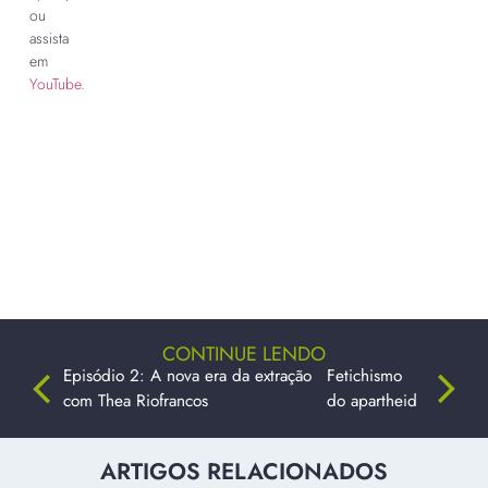
ou
assista
em
YouTube
.
CONTINUE LENDO
Episódio 2: A nova era da extração
Fetichismo
com Thea Riofrancos
do apartheid
ARTIGOS RELACIONADOS
DEPOIS DA ORDEM
PT
SOBERANIAS FRAGMENTADAS