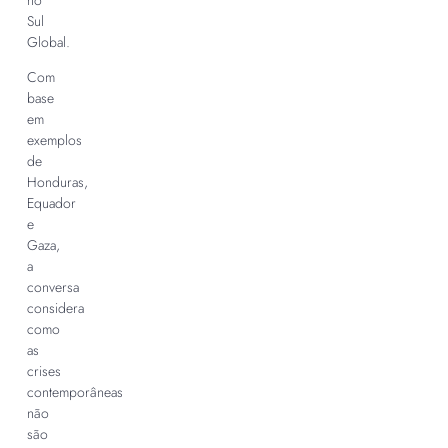
no
Sul
Global.
Com
base
em
exemplos
de
Honduras,
Equador
e
Gaza,
a
conversa
considera
como
as
crises
contemporâneas
não
são