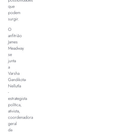
possibilidades
que
podem
surgir.
O
anfitrião
James
Meadway
se
junta
a
Varsha
Gandikota-
Nellutla
-
estrategista
política,
ativista,
coordenadora
geral
da