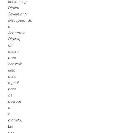
Reclaiming
Digital
Sovereignty
(Recuperando
a
Soberania
Digital):
Um
roteiro
para
construir
uma
pilha
digital
para
as
pessoas
e
o
planeta
,
Em
sua