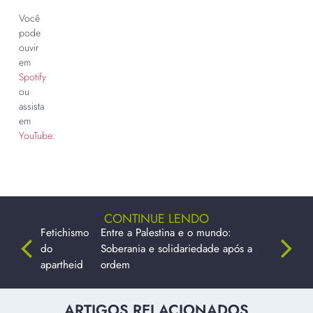
Você
pode
ouvir
em
Spotify
ou
assista
em
YouTube
.
CONTINUE LENDO
Fetichismo
Entre a Palestina e o mundo:
do
Soberania e solidariedade após a
apartheid
ordem
ARTIGOS RELACIONADOS