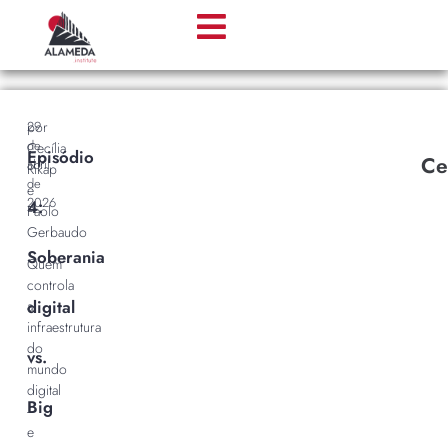
por
29
de
Cecília
Episódio
Ce
abril
Rikap
de
e
2026
4:
Paolo
Gerbaudo
Soberania
Quem
controla
digital
a
infraestrutura
do
vs.
mundo
digital
Big
-
e