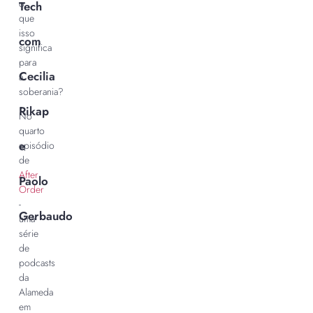
o
Tech
que
isso
com
significa
para
Cecilia
a
soberania?
Rikap
No
quarto
e
episódio
de
After
Paolo
Order
-
Gerbaudo
uma
série
de
podcasts
da
Alameda
em