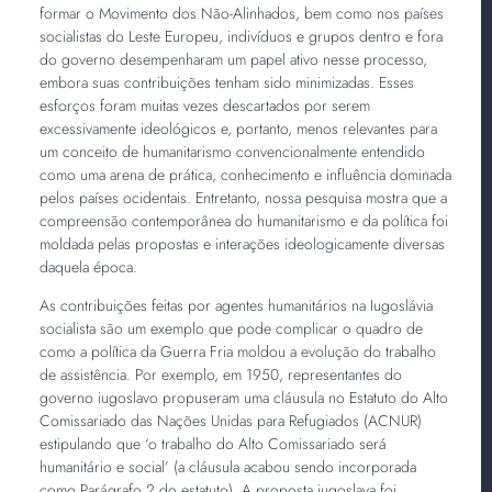
formar o Movimento dos Não-Alinhados, bem como nos países
socialistas do Leste Europeu, indivíduos e grupos dentro e fora
do governo desempenharam um papel ativo nesse processo,
embora suas contribuições tenham sido minimizadas. Esses
esforços foram muitas vezes descartados por serem
excessivamente ideológicos e, portanto, menos relevantes para
um conceito de humanitarismo convencionalmente entendido
como uma arena de prática, conhecimento e influência dominada
pelos países ocidentais. Entretanto, nossa pesquisa mostra que a
compreensão contemporânea do humanitarismo e da política foi
moldada pelas propostas e interações ideologicamente diversas
daquela época.
As contribuições feitas por agentes humanitários na Iugoslávia
socialista são um exemplo que pode complicar o quadro de
como a política da Guerra Fria moldou a evolução do trabalho
de assistência. Por exemplo, em 1950, representantes do
governo iugoslavo propuseram uma cláusula no Estatuto do Alto
Comissariado das Nações Unidas para Refugiados (ACNUR)
estipulando que ‘o trabalho do Alto Comissariado será
humanitário e social’ (a cláusula acabou sendo incorporada
como Parágrafo 2 do estatuto). A proposta iugoslava foi