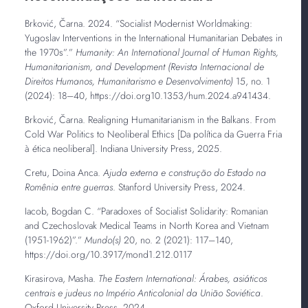
Brković, Čarna. 2024. “Socialist Modernist Worldmaking:
Yugoslav Interventions in the International Humanitarian Debates in
the 1970s”.”
Humanity: An International Journal of Human Rights,
Humanitarianism, and Development (Revista Internacional de
Direitos Humanos, Humanitarismo e Desenvolvimento)
15, no. 1
(2024): 18–40, https://doi.org10.1353/hum.2024.a941434.
Brković, Čarna. Realigning Humanitarianism in the Balkans. From
Cold War Politics to Neoliberal Ethics [Da política da Guerra Fria
à ética neoliberal]. Indiana University Press, 2025.
Cretu, Doina Anca.
Ajuda externa e construção do Estado na
Romênia entre guerras
. Stanford University Press, 2024.
Iacob, Bogdan C. “Paradoxes of Socialist Solidarity: Romanian
and Czechoslovak Medical Teams in North Korea and Vietnam
(1951-1962)”.”
Mundo(s)
20, no. 2 (2021): 117–140,
https://doi.org/10.3917/mond1.212.0117
Kirasirova, Masha.
The Eastern International:
Árabes, asiáticos
centrais e judeus no Império Anticolonial da União Soviética
.
Oxford University Press, 2024.