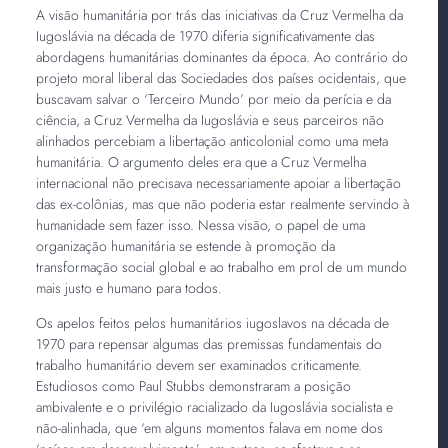
A visão humanitária por trás das iniciativas da Cruz Vermelha da
Iugoslávia na década de 1970 diferia significativamente das
abordagens humanitárias dominantes da época. Ao contrário do
projeto moral liberal das Sociedades dos países ocidentais, que
buscavam salvar o ‘Terceiro Mundo’ por meio da perícia e da
ciência, a Cruz Vermelha da Iugoslávia e seus parceiros não
alinhados percebiam a libertação anticolonial como uma meta
humanitária. O argumento deles era que a Cruz Vermelha
internacional não precisava necessariamente apoiar a libertação
das ex-colônias, mas que não poderia estar realmente servindo à
humanidade sem fazer isso. Nessa visão, o papel de uma
organização humanitária se estende à promoção da
transformação social global e ao trabalho em prol de um mundo
mais justo e humano para todos.
Os apelos feitos pelos humanitários iugoslavos na década de
1970 para repensar algumas das premissas fundamentais do
trabalho humanitário devem ser examinados criticamente.
Estudiosos como Paul Stubbs demonstraram a posição
ambivalente e o privilégio racializado da Iugoslávia socialista e
não-alinhada, que ‘em alguns momentos falava em nome dos