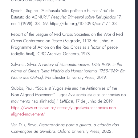
Kyoichi, Sugino. “A cláusula ‘não política e humanitária’ do
Estatuto do ACNUR”.”
Pesquisa Trimestral sobre Refugiados
17,
no. 1 (1998): 33–59, https://doi.org/10.1093/rsq/17.1.33
Report of the League of Red Cross Societies on the World Red
Cross Conference on Peace (Belgrado, 11-13 de junho) e
Programme of Action on the Red Cross as a factor of peace
(edição final), ICRC Archive, Genebra, 1978.
Salvatici, Silvia.
A History of Humanitarianism, 1755-1989: In the
Name of Others (Uma História do Humanitarismo, 1755-1989: Em
Nome dos Outros)
. Manchester University Press, 2019.
Stubbs, Paul. “Socialist Yugoslavia and the Antinomies of the
Non-Aligned Movement” [Iugoslávia socialista e as antinomias do
movimento não alinhado].”
LeftEast
, 17 de junho de 2019.
https://www.criticatac.ro/lefteast/yugoslavia-antinomies-non-
aligned-movement/
Van Dijk, Boyd.
Preparando-se para a guerra: a criação das
Convenções de Genebra
. Oxford University Press, 2022.