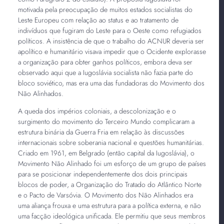
motivada pela preocupação de muitos estados socialistas do
Leste Europeu com relação ao status e ao tratamento de
indivíduos que fugiram do Leste para o Oeste como refugiados
políticos. A insistência de que o trabalho do ACNUR deveria ser
apolítico e humanitário visava impedir que o Ocidente explorasse
a organização para obter ganhos políticos, embora deva ser
observado aqui que a Iugoslávia socialista não fazia parte do
bloco soviético, mas era uma das fundadoras do Movimento dos
Não Alinhados.
A queda dos impérios coloniais, a descolonização e o
surgimento do movimento do Terceiro Mundo complicaram a
estrutura binária da Guerra Fria em relação às discussões
internacionais sobre soberania nacional e questões humanitárias.
Criado em 1961, em Belgrado (então capital da Iugoslávia), o
Movimento Não Alinhado foi um esforço de um grupo de países
para se posicionar independentemente dos dois principais
blocos de poder, a Organização do Tratado do Atlântico Norte
e o Pacto de Varsóvia. O Movimento dos Não Alinhados era
uma aliança frouxa e uma estrutura para a política externa, e não
uma facção ideológica unificada. Ele permitiu que seus membros