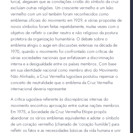
turca), alegavam que as conotações cristãs do símbolo da cruz
excluíam outras religiões. Um crescente vermelho e um leão
vermelho com um sol também foram reconhecidos como
emblemas oficiais do movimento em 1929, e várias propostas de
novos símbolos foram feitas repetidamente, muitas vezes com o
objetivo de refletir o caráter neutro e não religioso da postura
protetora da organização humanitária. O debate sobre o
emblema atingiu o auge em discussões extensas na década de
1970, quando o movimento foi confrontado com críticas de
várias sociedades nacionais que enfatizavam a discriminação
interna e a desigualdade entre os países membros. Com base
em sua identidade nacional como membro ativo do Movimento
Não Alinhado, a Cruz Vermelha Iugoslava postulou repensar o
conceito de neutralidade que o emblema da Cruz Vermelha
internacional deveria representar.
A crítica iugoslava referente às discrepâncias internas do
movimento encontrou aprovação entre outras nações membros.
Em 1975, a Sociedade da Cruz Vermelha Etíope propôs
abandonar os vários emblemas equivalentes e adotar o símbolo
de um coração vermelho (chamado de ‘coração humilde’) para
refletir os fatos e as necessidades básicas da vida humana e unir