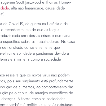
mo sugerem Scott Janzwood e Thomas Homer-
idade
, alta não linearidade, causalidade
a”.
a de Covid-19, da guerra na Ucrânia e da
 o reconhecimento de que as forças
produzir cada uma dessas crises e que cada
o específico sobre os trabalhadores. No caso
m demonstrado consistentemente que
vel vulnerabilidade a pandemias devido a
temas e à maneira como a sociedade
ace ressalta que os novos vírus não podem
ados, pois seu surgimento está profundamente
rodução de alimentos, ao comportamento das
ução pelo capital de arranjos específicos de
e doenças. A forma como as sociedades
as também é política, sujeita às estruturas