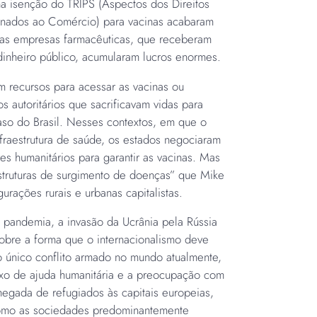
a isenção do TRIPS (Aspectos dos Direitos
ionados ao Comércio) para vacinas acabaram
as empresas farmacêuticas, que receberam
inheiro público, acumularam lucros enormes.
m recursos para acessar as vacinas ou
 autoritários que sacrificavam vidas para
aso do Brasil. Nesses contextos, em que o
fraestrutura de saúde, os estados negociaram
s humanitários para garantir as vacinas. Mas
estruturas de surgimento de doenças” que Mike
urações rurais e urbanas capitalistas.
 pandemia, a invasão da Ucrânia pela Rússia
obre a forma que o internacionalismo deve
o único conflito armado no mundo atualmente,
xo de ajuda humanitária e a preocupação com
egada de refugiados às capitais europeias,
 como as sociedades predominantemente