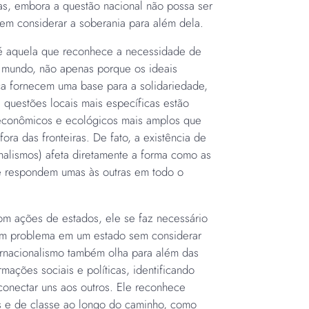
s, embora a questão nacional não possa ser
vem considerar a soberania para além dela.
a é aquela que reconhece a necessidade de
 mundo, não apenas porque os ideais
ça fornecem uma base para a solidariedade,
uestões locais mais específicas estão
econômicos e ecológicos mais amplos que
ra das fronteiras. De fato, a existência de
onalismos) afeta diretamente a forma como as
 e respondem umas às outras em todo o
om ações de estados, ele se faz necessário
um problema em um estado sem considerar
ternacionalismo também olha para além das
rmações sociais e políticas, identificando
conectar uns aos outros. Ele reconhece
ais e de classe ao longo do caminho, como