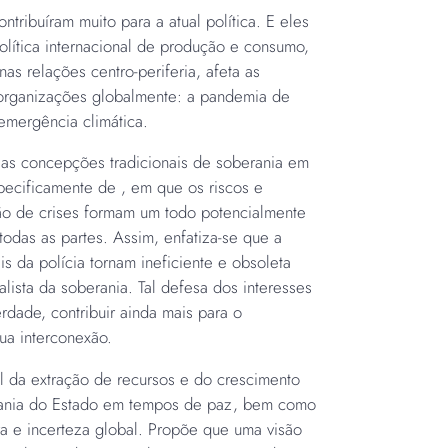
ntribuíram muito para a atual política. E eles
ítica internacional de produção e consumo,
as relações centro-periferia, afeta as
 organizações globalmente: a pandemia de
 emergência climática.
 as concepções tradicionais de soberania em
pecificamente de , em que os riscos e
xão de crises formam um todo potencialmente
odas as partes. Assim, enfatiza-se que a
s da polícia tornam ineficiente e obsoleta
sta da soberania. Tal defesa dos interesses
dade, contribuir ainda mais para o
ua interconexão.
l da extração de recursos e do crescimento
ania do Estado em tempos de paz, bem como
a e incerteza global. Propõe que uma visão