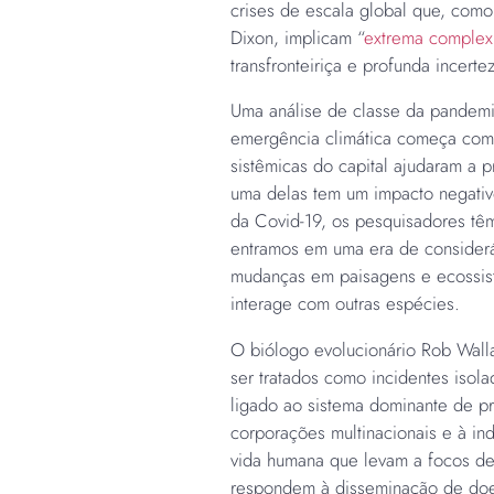
crises de escala global que, co
Dixon, implicam “
extrema complex
transfronteiriça e profunda incertez
Uma análise de classe da pandemi
emergência climática começa com
sistêmicas do capital ajudaram a 
uma delas tem um impacto negativ
da Covid-19, os pesquisadores tê
entramos em uma era de considerá
mudanças em paisagens e ecossis
interage com outras espécies.
O biólogo evolucionário Rob Wall
ser tratados como incidentes isol
ligado ao sistema dominante de p
corporações multinacionais e à ind
vida humana que levam a focos d
respondem à disseminação de doenç